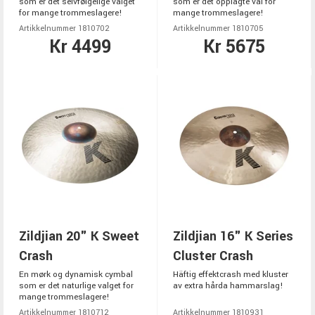
som er det selvfølgelige valget
som er det opplagte val for
for mange trommeslagere!
mange trommeslagere!
Artikkelnummer 1810702
Artikkelnummer 1810705
Kr 4499
Kr 5675
Zildjian 20" K Sweet
Zildjian 16" K Series
Crash
Cluster Crash
En mørk og dynamisk cymbal
Häftig effektcrash med kluster
som er det naturlige valget for
av extra hårda hammarslag!
mange trommeslagere!
Artikkelnummer 1810712
Artikkelnummer 1810931