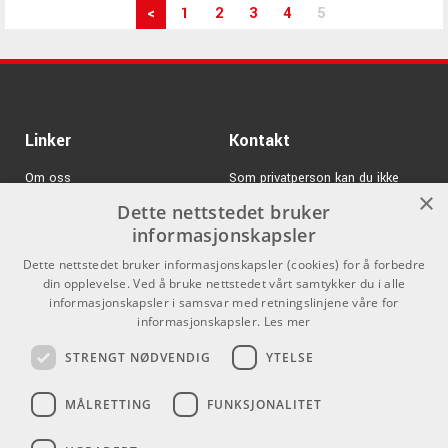
<
1
2
3
4
5
Linker
Kontakt
Om oss
Som privatperson kan du ikke
×
kjøpe på denne nettsiden, alt salg
Dette nettstedet bruker
Varemerker
skjer gjennom våre forhandlere.
informasjonskapsler
Logg inn
info@emnordic.no
Dette nettstedet bruker informasjonskapsler (cookies) for å forbedre
din opplevelse. Ved å bruke nettstedet vårt samtykker du i alle
GDPR & Cookies
informasjonskapsler i samsvar med retningslinjene våre for
informasjonskapsler.
Les mer
Salgsbetingelser
STRENGT NØDVENDIG
YTELSE
Pro Audio
MÅLRETTING
FUNKSJONALITET