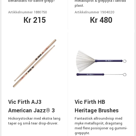
behandlats för bättre grepp!
metallspröt & greppyta i lättrad
plast.
Artikkelnummer 1880750
Artikkelnummer 1904020
Kr 215
Kr 480
Vic Firth AJ3
Vic Firth HB
American Jazz® 3
Heritage Brushes
Hickorystockar med ekstra lang
Fantastisk allroundvisp med
taper og små tear drop-druver.
myke metallspröt, dragstang
med flere posisjoner og gummi-
greppyte.