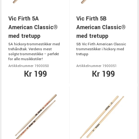
Vic Firth 5A
Vic Firth 5B
American Classic®
American Classic®
med tretupp
med tretupp
5A hickory-trommestikker med
5B Vic Firth American Classic
trehåndtak. Verdens mest
trommestikker i hickory med
solgte trommestikke – perfekt
tretupp
for alle musikkstiler!
Artikkelnummer 1900050
Artikkelnummer 1900051
Kr 199
Kr 199