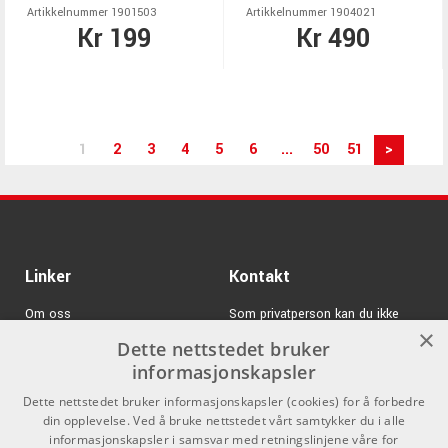
Artikkelnummer 1901503
Artikkelnummer 1904021
Kr 199
Kr 490
1
2
3
4
5
6
...
50
51
>
Linker
Kontakt
Om oss
Som privatperson kan du ikke
×
kjøpe på denne nettsiden, alt salg
Dette nettstedet bruker
Varemerker
skjer gjennom våre forhandlere.
informasjonskapsler
Logg inn
info@emnordic.no
Dette nettstedet bruker informasjonskapsler (cookies) for å forbedre
din opplevelse. Ved å bruke nettstedet vårt samtykker du i alle
GDPR & Cookies
informasjonskapsler i samsvar med retningslinjene våre for