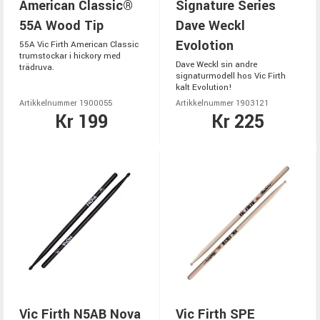
American Classic®
Signature Series
55A Wood Tip
Dave Weckl
Evolotion
55A Vic Firth American Classic
trumstockar i hickory med
Dave Weckl sin andre
trädruva.
signaturmodell hos Vic Firth
kalt Evolution!
Artikkelnummer 1900055
Artikkelnummer 1903121
Kr 199
Kr 225
Vic Firth N5AB Nova
Vic Firth SPE