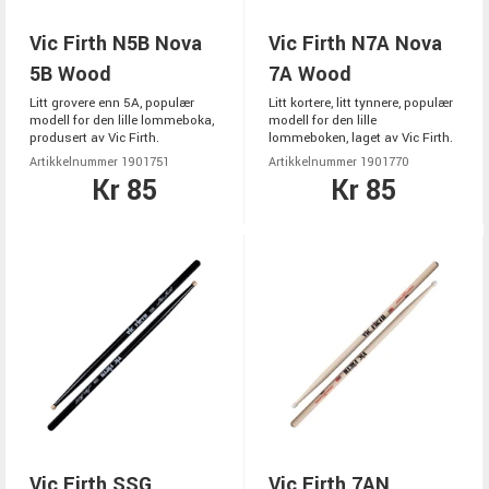
Vic Firth N5B Nova
Vic Firth N7A Nova
5B Wood
7A Wood
Litt grovere enn 5A, populær
Litt kortere, litt tynnere, populær
modell for den lille lommeboka,
modell for den lille
produsert av Vic Firth.
lommeboken, laget av Vic Firth.
Artikkelnummer 1901751
Artikkelnummer 1901770
Kr 85
Kr 85
Vic Firth SSG
Vic Firth 7AN