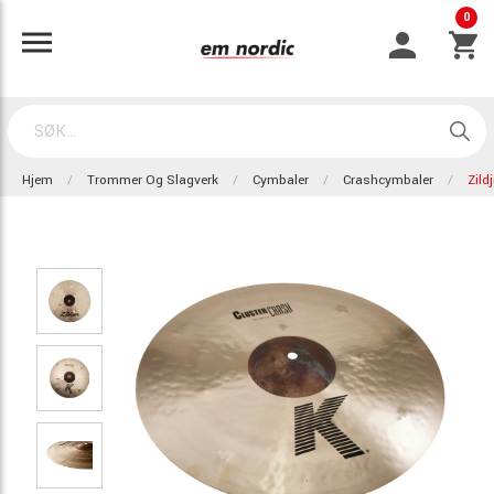
0
Hjem
Trommer Og Slagverk
Cymbaler
Crashcymbaler
Zild