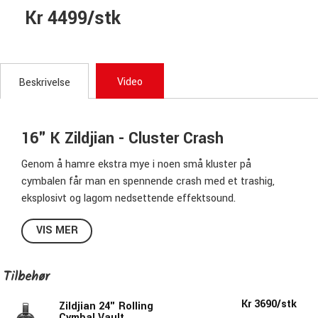
Kr 4499/stk
Video
Beskrivelse
16" K Zildjian - Cluster Crash
Genom å hamre ekstra mye i noen små kluster på
cymbalen får man en spennende crash med et trashig,
eksplosivt og lagom nedsettende effektsound.
Vil du utvide din soundpalett og få flere lyder å male med
VIS MER
så er en Cluster Crash et utmerket måte. Den gir en tydelig
effekt til å farge låtene med men er ikke like slem som for
eksempel en china, så publikum setter ikke kaffen i halsen
Tilbehør
når du soper til den..
Hvert eksemplar i serien er unikt hvor både farge og
Kr 3690/stk
Zildjian 24" Rolling
hamring kan variere og hvor kappen kan være alt fra nesten
Cymbal Vault