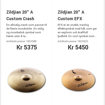
Zildjian 20" A
Zildjian 20" A
Custom Crash
Custom EFX
En allsidig crash som passer til
EFX är en snabb, trashig
de fleste musikstiler. En stilig
effektcymbal med hål, som ger
og musikalisk cymbal som
en explosiv och kraftfull
høres uten å ta...
ljudbild. En cool cymbal som...
Artikkelnummer 1820588
Artikkelnummer 1820820
Kr 5375
Kr 5450