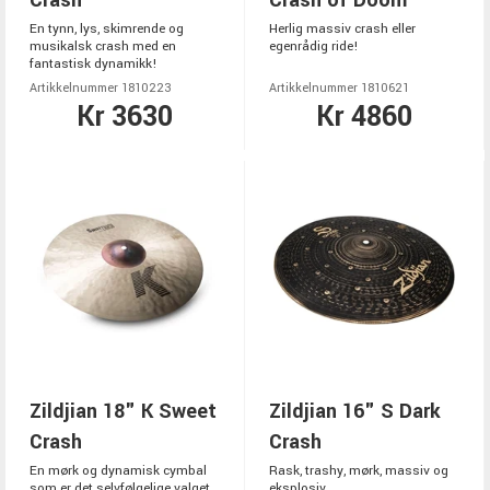
Crash
Crash of Doom
En tynn, lys, skimrende og
Herlig massiv crash eller
musikalsk crash med en
egenrådig ride!
fantastisk dynamikk!
Artikkelnummer 1810223
Artikkelnummer 1810621
Kr 3630
Kr 4860
Zildjian 18" K Sweet
Zildjian 16" S Dark
Crash
Crash
En mørk og dynamisk cymbal
Rask, trashy, mørk, massiv og
som er det selvfølgelige valget
eksplosiv