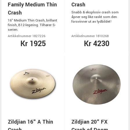
Family Medium Thin
Crash
Crash
Snabb & eksplosiv crash som
åpner seg like raskt som den
16" Medium Thin Crash, brillant
forsvinner ut av lydbildet!
finish, B12-legering. Tilhører S-
serien.
Artikkelnummer 1827226
Artikkelnummer 1810268
Kr 1925
Kr 4230
Zildjian 16" A Thin
Zildjian 20" FX