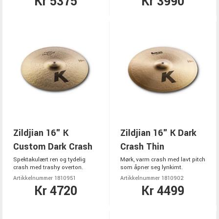
Kr 5375
Kr 3990
Zildjian 16" K
Zildjian 16" K Dark
Custom Dark Crash
Crash Thin
Spektakulært ren og tydelig
Mørk, varm crash med lavt pitch
crash med trashy overton.
som åpner seg lynkimt.
Artikkelnummer 1810951
Artikkelnummer 1810902
Kr 4720
Kr 4499