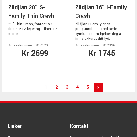
Zildjian 20" S-
Zildjian 16" I-Family
Family Thin Crash
Crash
20" Thin Crash, fantastisk
Zildjian I Family er en
finish, B12-legering. Tilhører S-
prisgunstig og bred serie
serien.
cymbaler som hjelper deg å
finne akkurat ditt lyd.
Artikkelnummer 1827220
Artikkelnummer 1822336
Kr 2699
Kr 1745
1
2
3
4
5
>
Linker
Kontakt