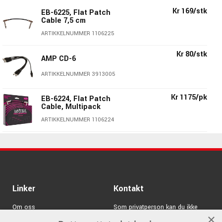
Du kan legge til den valgfrie 8 Step Program Foot
Kr 169/stk
Controller for å utvide til 100 preset!
EB-6225, Flat Patch
Cable 7,5 cm
ARTIKKELNUMMER 1106225
Kr 80/stk
AMP CD-6
ARTIKKELNUMMER 3913005
Kr 1175/pk
EB-6224, Flat Patch
Cable, Multipack
ARTIKKELNUMMER 1106224
Kr 380/pk
EB-6221, Flat Patch
Cable 15 cm, 3-pack
ARTIKKELNUMMER 1106221
Kr 1795/stk
Ernie Ball EB-6191 Volt
Linker
Kontakt
Power Supply
ARTIKKELNUMMER 1106191
Om oss
Som privatperson kan du ikke
×
kjøpe på denne nettsiden, alt salg