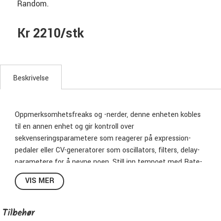
Random.
Kr 2210/stk
Beskrivelse
Oppmerksomhetsfreaks og -nerder, denne enheten kobles
til en annen enhet og gir kontroll over
sekvenseringsparametere som reagerer på expression-
pedaler eller CV-generatorer som oscillators, filters, delay-
parametere for å nevne noen. Still inn tempoet med Rate-
glidebryteren eller Tap Tempo-switchen, eller synkroniser
VIS MER
med en trommemaskin eller DAW via MIDI-klokke. Seks Tap
Tempo Divide-moduser gir rytmisk variasjon. Dette er en
glede for tweaks-entusiaster!
Tilbehør