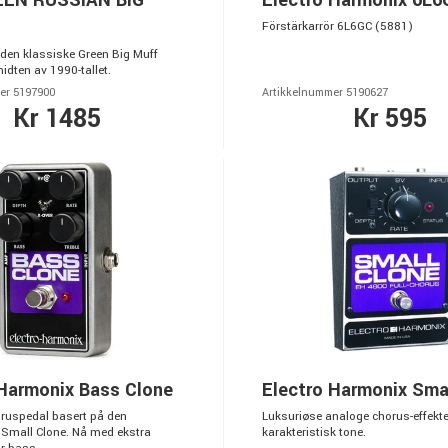
EEN RUSSIAN BIG
Electro Harmonix 6L
Förstärkarrör 6L6GC (5881)
den klassiske Green Big Muff
idten av 1990-tallet.
er 5197900
Artikkelnummer 5190627
Kr 1485
Kr 595
 Harmonix Bass Clone
Electro Harmonix Sma
ruspedal basert på den
Luksuriøse analoge chorus-effekt
 Small Clone. Nå med ekstra
karakteristisk tone.