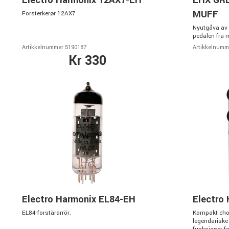
Electro Harmonix 12AX7-EH
EHX GR
MUFF
Forsterkerør 12AX7
Nyutgåva av 
pedalen fra m
Artikkelnummer 5190187
Artikkelnumm
Kr 330
Electro Harmonix EL84-EH
Electro
EL84-forstärarrör.
Kompakt cho
legendariske