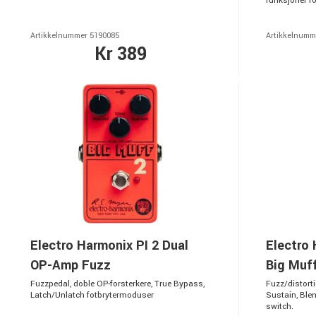
funksjoner fo
Artikkelnummer 5190085
Artikkelnumm
Kr 389
Electro Harmonix PI 2 Dual
Electro
OP-Amp Fuzz
Big Muff
Fuzzpedal, doble OP-forsterkere, True Bypass,
Fuzz/distorti
Latch/Unlatch fotbrytermoduser
Sustain, Ble
switch.