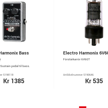
 Harmonix Bass
Electro Harmonix 6V
r
Förstärkarrör 6V6GT
ustain pedal til bass.
er 5198118
Artikkelnummer 5190646
Kr 1385
Kr 535