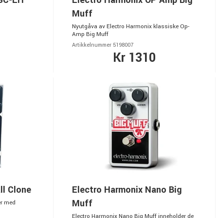
6GC-EH
Electro Harmonix OP Amp Big
Muff
Nyutgåva av Electro Harmonix klassiske Op-
Amp Big Muff
Artikkelnummer 5198007
Kr 1310
ll Clone
Electro Harmonix Nano Big
Muff
er med
Electro Harmonix Nano Big Muff inneholder de