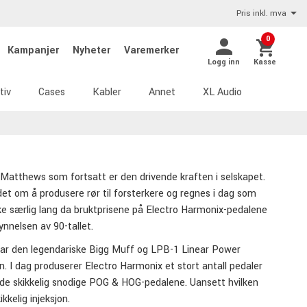
Pris inkl. mva
0
Kampanjer
Nyheter
Varemerker
Logg inn
Kasse
tiv
Cases
Kabler
Annet
XL Audio
 Matthews som fortsatt er den drivende kraften i selskapet.
det om å produsere rør til forsterkere og regnes i dag som
ke særlig lang da bruktprisene på Electro Harmonix-pedalene
nnelsen av 90-tallet.
 var den legendariske Bigg Muff og LPB-1 Linear Power
n. I dag produserer Electro Harmonix et stort antall pedaler
l de skikkelig snodige POG & HOG-pedalene. Uansett hvilken
kkelig injeksjon.