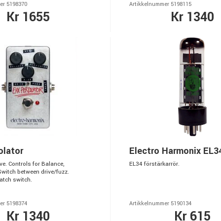
er 5198370
Artikkelnummer 5198115
Kr 1655
Kr 1340
olator
Electro Harmonix EL3
e. Controls for Balance,
EL34 förstärkarrör.
witch between drive/fuzz.
tch switch.
er 5198374
Artikkelnummer 5190134
Kr 1340
Kr 615