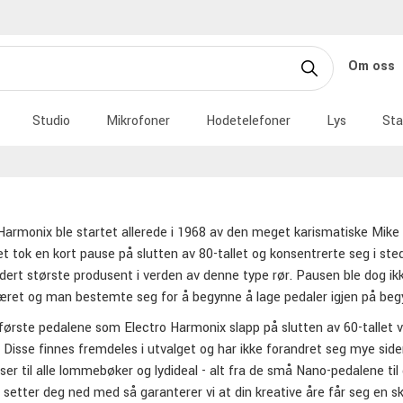
Om oss
Studio
Mikrofoner
Hodetelefoner
Lys
Sta
Harmonix ble startet allerede i 1968 av den meget karismatiske Mike
t tok en kort pause på slutten av 80-tallet og konsentrerte seg i ste
dert største produsent i verden av denne type rør. Pausen ble dog ik
været og man bestemte seg for å begynne å lage pedaler igjen på begy
 første pedalene som Electro Harmonix slapp på slutten av 60-tallet
 Disse finnes fremdeles i utvalget og har ikke forandret seg mye side
er til alle lommebøker og lydideal - alt fra de små Nano-pedalene ti
 setter deg ned med så garanterer vi at din kreative åre får seg en ski