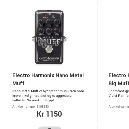
Electro Harmonix Nano Metal
Electro
Muff
Big Muf
Nano Metal Muff er bygget for musikeren som
En trofast g
krever rikelig med dist og et aggressivt
Violet Ram’s
lydbilde! Nå med innebygd...
Artikkelnummer 5198333
Artikkelnumm
Kr 1150