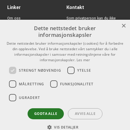
Linker
Kontakt
Om oss
Som privatperson kan du ikke
×
kjøpe på denne nettsiden, alt salg
Dette nettstedet bruker
Varemerker
skjer gjennom våre forhandlere.
informasjonskapsler
Logg inn
info@emnordic.no
Dette nettstedet bruker informasjonskapsler (cookies) for å forbedre
din opplevelse. Ved å bruke nettstedet vårt samtykker du i alle
GDPR & Cookies
informasjonskapsler i samsvar med retningslinjene våre for
Salgsbetingelser
informasjonskapsler.
Les mer
STRENGT NØDVENDIG
YTELSE
Pro Audio
MÅLRETTING
FUNKSJONALITET
UGRADERT
GODTA ALLE
AVVIS ALLE
VIS DETALJER