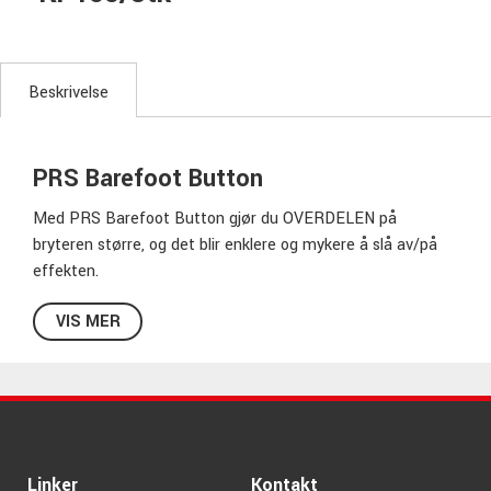
Beskrivelse
PRS Barefoot Button
Med PRS Barefoot Button gjør du OVERDELEN på
bryteren større, og det blir enklere og mykere å slå av/på
effekten.
Perfekt for deg som spiller uten sko.
VIS MER
PRS - Kvalitet & innovasjon utover det
vanlige!
PRS startet av Paul Reed Smith i 1985 i Amerikanske
Stevensville i Maryland, og har siden starten vært
synonymt med banebrytende kvalitet, innovative løsninger
Linker
Kontakt