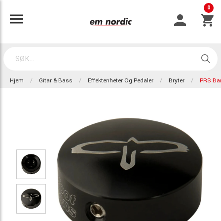
0
Hjem
Gitar & Bass
Effektenheter Og Pedaler
Bryter
PRS Bar