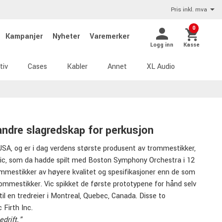
Pris inkl. mva
0
Kampanjer
Nyheter
Varemerker
Logg inn
Kasse
tiv
Cases
Kabler
Annet
XL Audio
 andre slagredskap for perkusjon
USA, og er i dag verdens største produsent av trommestikker,
da Vic, som da hadde spilt med Boston Symphony Orchestra i 12
mestikker av høyere kvalitet og spesifikasjoner enn de som
rommestikker. Vic spikket de første prototypene for hånd selv
il en tredreier i Montreal, Quebec, Canada. Disse to
 Firth Inc.
edrift."