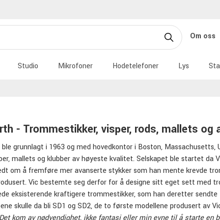
Om oss
Studio
Mikrofoner
Hodetelefoner
Lys
Sta
irth - Trommestikker, visper, rods, mallets og
h ble grunnlagt i 1963 og med hovedkontor i Boston, Massachusetts, 
sper, mallets og klubber av høyeste kvalitet. Selskapet ble startet 
bedt om å fremføre mer avanserte stykker som han mente krevde trom
rodusert. Vic bestemte seg derfor for å designe sitt eget sett med t
rede eksisterende kraftigere trommestikker, som han deretter sendte t
ene skulle da bli SD1 og SD2, de to første modellene produsert av Vic
Det kom av nødvendighet, ikke fantasi eller min evne til å starte en b