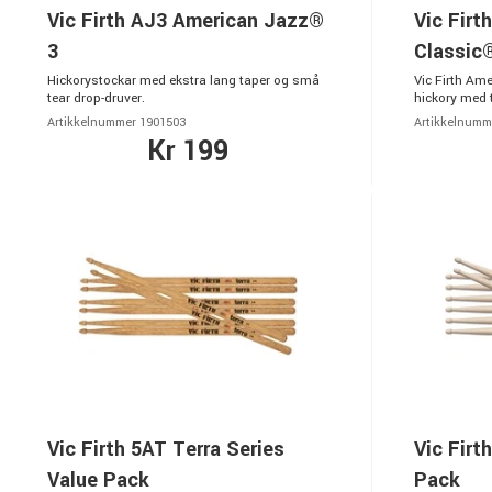
Vic Firth AJ3 American Jazz®
Vic Firt
3
Classic
Hickorystockar med ekstra lang taper og små
Vic Firth Am
tear drop-druver.
hickory med 
Artikkelnummer 1901503
Artikkelnumm
Kr 199
Vic Firth 5AT Terra Series
Vic Firt
Value Pack
Pack