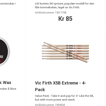
Trumstockar i
Litt kortere, litt tynnere, populær modell for den
lille lommeboken, laget av Vic Firth.
Artikkelnummer 1901770B
Kr 85
ck Wax
Vic Firth X5B Extreme - 4-
Pack
nsker å fikse
Value Pack - Take 4 and pay for 3! Like the 5B,
but with more power and reach.
Artikkelnummer 1909924