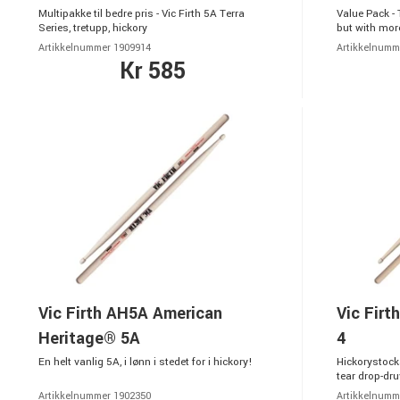
Multipakke til bedre pris - Vic Firth 5A Terra
Value Pack - 
Series, tretupp, hickory
but with mor
Artikkelnummer 1909914
Artikkelnumm
Kr 585
Vic Firth AH5A American
Vic Fir
Heritage® 5A
4
En helt vanlig 5A, i lønn i stedet for i hickory!
Hickorystock
tear drop-dru
Artikkelnummer 1902350
Artikkelnumm