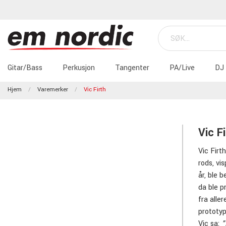
Gitar/Bass
Perkusjon
Tangenter
PA/Live
DJ
Hjem
Varemerker
Vic Firth
Vic F
Vic Firt
rods, vi
år, ble 
da ble p
fra alle
prototyp
Vic sa:
"