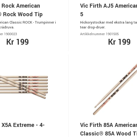
h Rock American
Vic Firth AJ5 Americ
® Rock Wood Tip
5
erican Classic ROCK - Trumpinner i
Hickorystockar med ekstra lang t
trädruva.
tear drop-druer.
er 1900023
Artikkelnummer 1901505
Kr 199
Kr 199
h X5A Extreme - 4-
Vic Firth 85A America
Classic® 85A Wood T