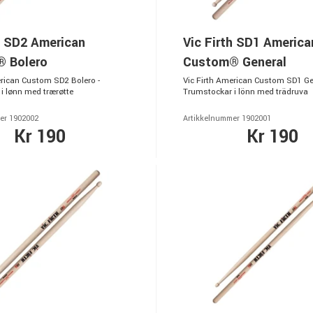
h SD2 American
Vic Firth SD1 America
 Bolero
Custom® General
erican Custom SD2 Bolero -
Vic Firth American Custom SD1 Ge
i lønn med trærøtte
Trumstockar i lönn med trädruva
er 1902002
Artikkelnummer 1902001
Kr 190
Kr 190