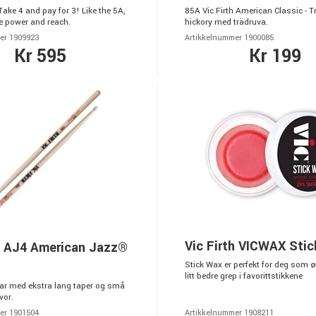
Take 4 and pay for 3! Like the 5A,
85A Vic Firth American Classic - 
e power and reach.
hickory med trädruva.
er 1909923
Artikkelnummer 1900085
Kr 595
Kr 199
Vic Firth VICWAX Sti
th AJ4 American Jazz®
Stick Wax er perfekt for deg som ø
litt bedre grep i favorittstikkene
ar med ekstra lang taper og små
vor.
er 1901504
Artikkelnummer 1908211