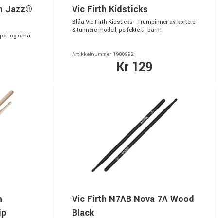
an Jazz®
Vic Firth Kidsticks
Blåa Vic Firth Kidsticks - Trumpinner av kortere
& tunnere modell, perfekte til barn!
aper og små
Artikkelnummer 1900992
Kr 129
n
Vic Firth N7AB Nova 7A Wood
ip
Black