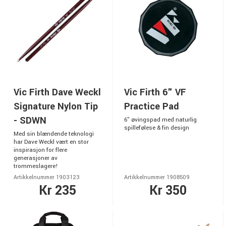
Vic Firth Dave Weckl
Vic Firth 6" VF
Signature Nylon Tip
Practice Pad
- SDWN
6" øvingspad med naturlig
spillefølese & fin design
Med sin blændende teknologi
har Dave Weckl vært en stor
inspirasjon for flere
generasjoner av
trommeslagere!
Artikkelnummer 1903123
Artikkelnummer 1908509
Kr 235
Kr 350