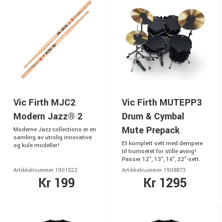
Vic Firth MJC2
Vic Firth MUTEPP3
Modern Jazz® 2
Drum & Cymbal
Mute Prepack
Moderne Jazz-collections er en
samling av utrolig innovative
Et komplett sett med dempere
og kule modeller!
til trumsetet for stille øving!
Passer 12", 13", 16", 22"-sett.
Artikkelnummer 1901522
Artikkelnummer 1908873
Kr 199
Kr 1295