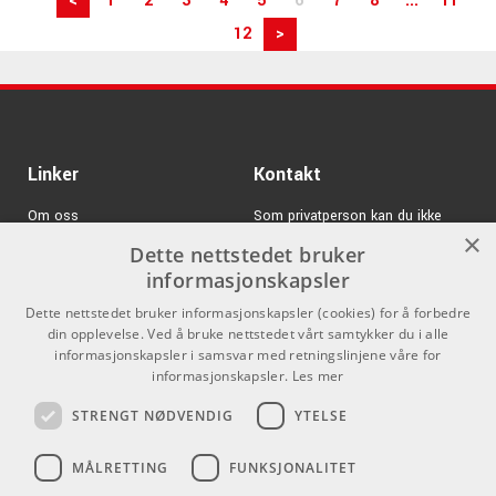
<
1
2
3
4
5
6
7
8
...
11
12
>
Linker
Kontakt
Om oss
Som privatperson kan du ikke
×
kjøpe på denne nettsiden, alt salg
Dette nettstedet bruker
Varemerker
skjer gjennom våre forhandlere.
informasjonskapsler
Logg inn
info@emnordic.no
Dette nettstedet bruker informasjonskapsler (cookies) for å forbedre
din opplevelse. Ved å bruke nettstedet vårt samtykker du i alle
GDPR & Cookies
informasjonskapsler i samsvar med retningslinjene våre for
Salgsbetingelser
informasjonskapsler.
Les mer
STRENGT NØDVENDIG
YTELSE
Pro Audio
MÅLRETTING
FUNKSJONALITET