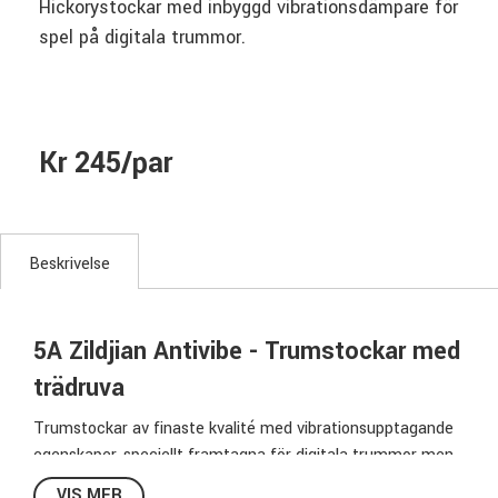
Hickorystockar med inbyggd vibrationsdämpare för
spel på digitala trummor.
Kr 245/par
Beskrivelse
5A Zildjian Antivibe - Trumstockar med
trädruva
Trumstockar av finaste kvalité med vibrationsupptagande
egenskaper, speciellt framtagna för digitala trummor men
har även blivit en favorit för spel på akustiska trummor
VIS MER