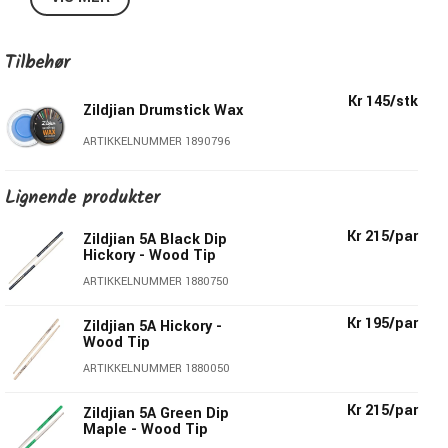
bland mängder av trummisar.
Specifikationer Zildjian Z5AA:
Tilbehør
Diameter:
14,2mm
Kr 145/stk
Zildjian Drumstick Wax
Längd:
406,4mm
Material
: Hickory
ARTIKKELNUMMER 1890796
Druva
: Oval
Material Druva:
Trä
Lignende produkter
Taper:
Medium
Pris per par.
Kr 215/par
Zildjian 5A Black Dip
Hickory - Wood Tip
ARTIKKELNUMMER 1880750
Kr 195/par
Zildjian 5A Hickory -
Wood Tip
ARTIKKELNUMMER 1880050
Kr 215/par
Zildjian 5A Green Dip
Maple - Wood Tip