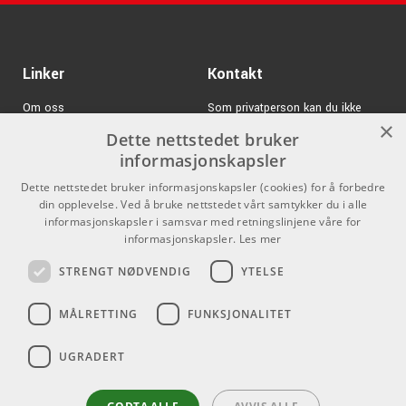
Linker
Kontakt
Om oss
Som privatperson kan du ikke
×
kjøpe på denne nettsiden, alt salg
Dette nettstedet bruker
Varemerker
skjer gjennom våre forhandlere.
informasjonskapsler
Logg inn
info@emnordic.no
Dette nettstedet bruker informasjonskapsler (cookies) for å forbedre
din opplevelse. Ved å bruke nettstedet vårt samtykker du i alle
GDPR & Cookies
informasjonskapsler i samsvar med retningslinjene våre for
Salgsbetingelser
informasjonskapsler.
Les mer
STRENGT NØDVENDIG
YTELSE
Pro Audio
MÅLRETTING
FUNKSJONALITET
UGRADERT