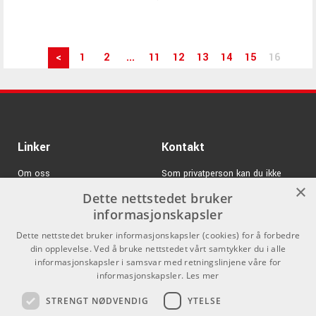
<
1
2
...
11
12
13
14
15
16
Linker
Kontakt
Om oss
Som privatperson kan du ikke
×
kjøpe på denne nettsiden, alt salg
Dette nettstedet bruker
Varemerker
skjer gjennom våre forhandlere.
informasjonskapsler
Logg inn
info@emnordic.no
Dette nettstedet bruker informasjonskapsler (cookies) for å forbedre
din opplevelse. Ved å bruke nettstedet vårt samtykker du i alle
GDPR & Cookies
informasjonskapsler i samsvar med retningslinjene våre for
Salgsbetingelser
informasjonskapsler.
Les mer
STRENGT NØDVENDIG
YTELSE
Pro Audio