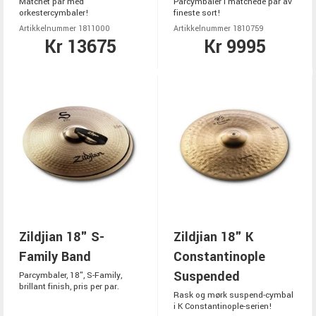
Matchet par med
Parcymbaler i matchede par av
orkestercymbaler!
fineste sort!
Artikkelnummer 1811000
Artikkelnummer 1810759
Kr 13675
Kr 9995
Zildjian 18" S-
Zildjian 18" K
Family Band
Constantinople
Suspended
Parcymbaler, 18", S-Family,
brillant finish, pris per par.
Rask og mørk suspend-cymbal
i K Constantinople-serien!