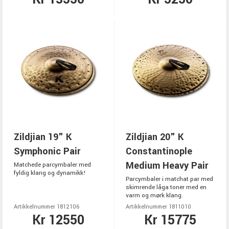
Zildjian 19" K
Zildjian 20" K
Symphonic Pair
Constantinople
Medium Heavy Pair
Matchede parcymbaler med
fyldig klang og dynamikk!
Parcymbaler i matchat par med
skimrende låga toner med en
varm og mørk klang.
Artikkelnummer 1812106
Artikkelnummer 1811010
Kr 12550
Kr 15775