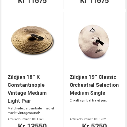
Kr 11675
Kr 11675
Zildjian 18" K
Zildjian 19" Classic
Constantinople
Orchestral Selection
Vintage Medium
Medium Single
Light Pair
Enkelt cymbal fra et par.
Matchede parcymbaler med et
mørkt vintagesound!
Artikkelnummer 1811140
Artikkelnummer 1810782
Kr 13550
Kr 5250