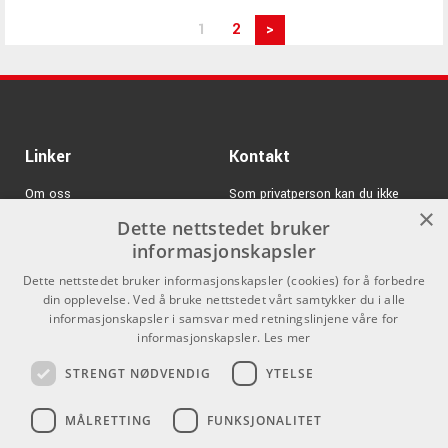
1
2
>
Linker
Kontakt
Om oss
Som privatperson kan du ikke
×
kjøpe på denne nettsiden, alt salg
Dette nettstedet bruker
Varemerker
skjer gjennom våre forhandlere.
informasjonskapsler
Logg inn
info@emnordic.no
Dette nettstedet bruker informasjonskapsler (cookies) for å forbedre
din opplevelse. Ved å bruke nettstedet vårt samtykker du i alle
GDPR & Cookies
informasjonskapsler i samsvar med retningslinjene våre for
informasjonskapsler.
Les mer
Salgsbetingelser
STRENGT NØDVENDIG
YTELSE
Pro Audio
MÅLRETTING
FUNKSJONALITET