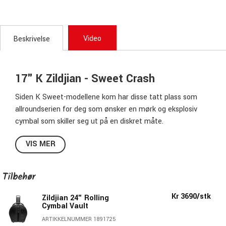
Video
Beskrivelse
17" K Zildjian - Sweet Crash
Siden K Sweet-modellene kom har disse tatt plass som
allroundserien for deg som ønsker en mørk og eksplosiv
cymbal som skiller seg ut på en diskret måte.
Den er en favoritt og det selvfølgelige valget for
VIS MER
trommeslagere i alt fra storband til metalband.
En tynn, rask og eksplosiv cymbal med en behersket
sustainer og en fantastisk mørk undertone. Dynamikken er
Tilbehør
helt fantastisk, og den åpner seg på en deilig måte ved myk
spilling, men trives like godt i sterkere lydnivåer uten å
Kr 3690/stk
Zildjian 24" Rolling
kveles eller levere for lav volum.
Cymbal Vault
Hvert eksemplar i serien er unikt, med variasjoner i både
ARTIKKELNUMMER 1891725