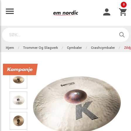
0
Hjem
Trommer Og Slagverk
Cymbaler
Crashcymbaler
Zild