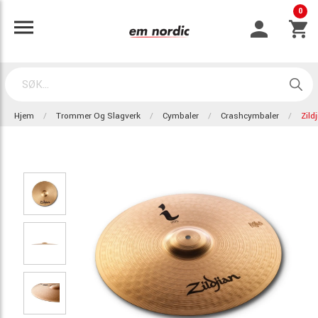
0
Hjem
Trommer Og Slagverk
Cymbaler
Crashcymbaler
Zild