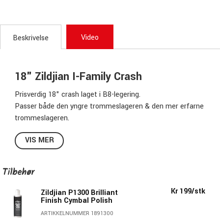
Video
Beskrivelse
18" Zildjian I-Family Crash
Prisverdig 18" crash laget i B8-legering.
Passer både den yngre trommeslageren & den mer erfarne
trommeslageren.
Spesifikasjoner:
VIS MER
Størrelse:
18"
Model:
Crash
Tilbehør
Legering:
B8
Kr 199/stk
Finish:
Traditional
Zildjian P1300 Brilliant
Finish Cymbal Polish
Zildjians Art.nr:
ILH18C
ARTIKKELNUMMER 1891300
Prisverdig serie