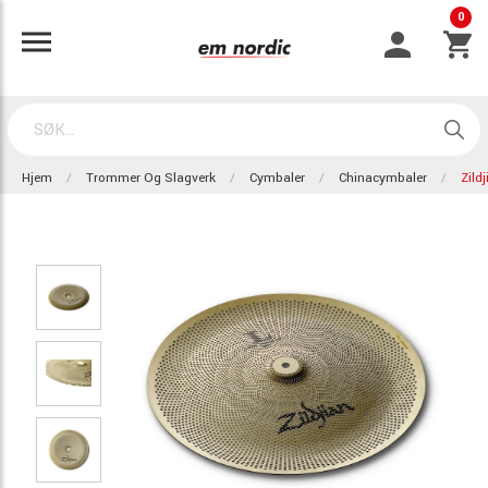
0
Hjem
Trommer Og Slagverk
Cymbaler
Chinacymbaler
Zild