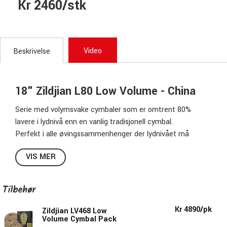
Kr 2460/stk
Video
Beskrivelse
18" Zildjian L80 Low Volume - China
Serie med volymsvake cymbaler som er omtrent 80%
lavere i lydnivå enn en vanlig tradisjonell cymbal.
Perfekt i alle øvingssammenhenger der lydnivået må
reduseres.
VIS MER
Fungerer også utmerket sammen med for eksempel en
Cajón eller for å eksperimentere med ulike stack-
kombinasjoner.
Tilbehør
Spesifikasjon:
Kr 4890/pk
Zildjian LV468 Low
Volume Cymbal Pack
Størrelse:
18"