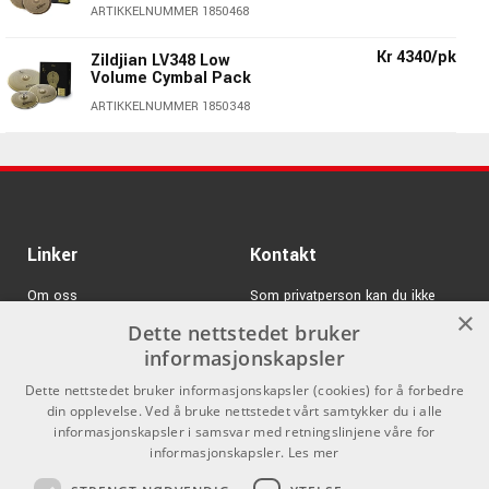
ARTIKKELNUMMER 1850468
Type:
China
Modellbetegnelse:
LV8018CH-S
Kr 4340/pk
Zildjian LV348 Low
Pris per stk
Volume Cymbal Pack
ARTIKKELNUMMER 1850348
Linker
Kontakt
Om oss
Som privatperson kan du ikke
×
kjøpe på denne nettsiden, alt salg
L80 - Øvingscybaler med større bruksområde
Dette nettstedet bruker
Varemerker
skjer gjennom våre forhandlere.
informasjonskapsler
L80 Low Volume er en serie med cymbaler som har små
Logg inn
info@emnordic.no
perforerte hull for å redusere lyden betydelig. Dette gjør at
Dette nettstedet bruker informasjonskapsler (cookies) for å forbedre
disse høres ut som ca 80% av hva en vanlig cymbal gjør.
din opplevelse. Ved å bruke nettstedet vårt samtykker du i alle
GDPR & Cookies
informasjonskapsler i samsvar med retningslinjene våre for
Ytan er deretter sandblåst for å fjerne de høyeste
Salgsbetingelser
informasjonskapsler.
Les mer
frekvensene i klangen samt for å oppnå en litt mer doven