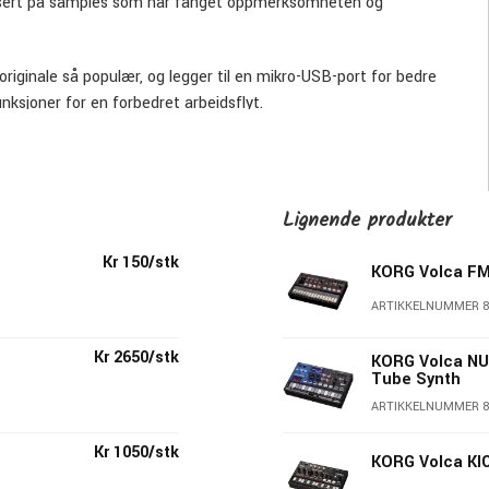
sert på samples som har fanget oppmerksomheten og
riginale så populær, og legger til en mikro-USB-port for bedre
unksjoner for en forbedret arbeidsflyt.
Lignende produkter
Kr 150/stk
KORG Volca FM
ARTIKKELNUMMER 8
Kr 2650/stk
KORG Volca N
Tube Synth
ARTIKKELNUMMER 8
Kr 1050/stk
KORG Volca KI