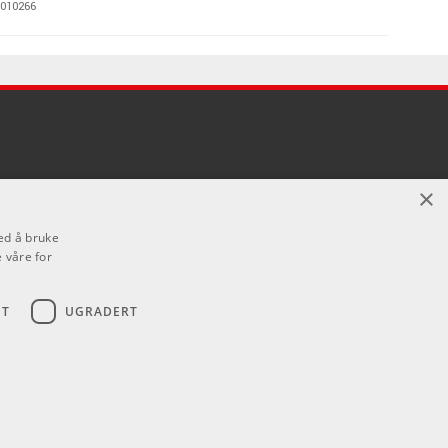
010266
Kr 1995/stk
UM Percussion
010260
Kr 1895/stk
X Performance
010268
×
Kr 1995/stk
SS Analog Bass
ed å bruke
 våre for
010262
ET
UGRADERT
Kr 2425/stk
ODULAR Synth
010267
Kr 1995/stk
ATS Analog
ne
010263