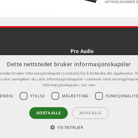
ARTIKKELNUMMER 8
Kr 1895/stk
KORG Volca DR
Synth
ARTIKKELNUMMER 8
Kr 330/stk
KORG Volca MI
Mixer
Pro Audio
ARTIKKELNUMMER 8
kan du ikke kjøpe på denne nettsiden,
Dette nettstedet bruker informasjonskapsler
nnom våre forhandlere.
KORG Volca BA
tstedet bruker informasjonskapsler (cookies) for å forbedre din opplevelse. V
synth
et vårt samtykker du i alle informasjonskapsler i samsvar med retningslinjene
ARTIKKELNUMMER 8
informasjonskapsler.
Les mer
VENDIG
YTELSE
MÅLRETTING
FUNKSJONALIT
KORG Volca M
ARTIKKELNUMMER 8
GODTA ALLE
AVVIS ALLE
KORG Volca BE
VIS DETALJER
Rhythm Machi
ARTIKKELNUMMER 8