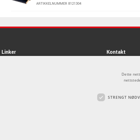
ARTIKKELNUMMER 8121304
KORG Volca MIX Performance
Mixer
ARTIKKELNUMMER 8010268
KORG KA-350 Power supply
Linker
Kontakt
ARTIKKELNUMMER 8059350
Om oss
Som privatperson 
alt salg skjer gje
Dette net
Varemerker
nettsted
info@emnordic.no
Logg inn
STRENGT NØD
GDPR & Cookies
Salgsbetingelser