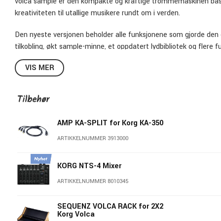
volca sample er den kompakte og kraftige trommemaskinen ba
kreativiteten til utallige musikere rundt om i verden.
Den nyeste versjonen beholder alle funksjonene som gjorde den o
tilkobling, økt sample-minne, et oppdatert lydbibliotek og flere f
VIS MER
Tilbehør
AMP KA-SPLIT for Korg KA-350
ARTIKKELNUMMER 3913000
KORG NTS-4 Mixer
ARTIKKELNUMMER 8010345
SEQUENZ VOLCA RACK for 2X2
Korg Volca