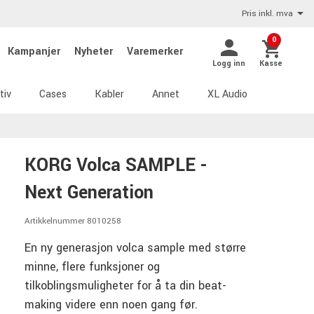
Pris inkl. mva
0
Kampanjer
Nyheter
Varemerker
Logg inn
Kasse
tiv
Cases
Kabler
Annet
XL Audio
KORG Volca SAMPLE -
Next Generation
Artikkelnummer 8010258
En ny generasjon volca sample med større
minne, flere funksjoner og
tilkoblingsmuligheter for å ta din beat-
making videre enn noen gang før.