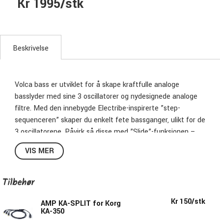
Kr 1995/stk
Beskrivelse
Volca bass er utviklet for å skape kraftfulle analoge
basslyder med sine 3 oscillatorer og nydesignede analoge
filtre. Med den innebygde Electribe-inspirerte ”step-
sequenceren” skaper du enkelt fete bassganger, ulikt for de
3 oscillatorene. Påvirk så disse med ”Slide”-funksjonen –
nødvendig for acid og andre typer elektronisk musikk eller f.
VIS MER
eks. ”Active steps”-funksjonen som kan hoppe over eller
legge til valgte trinn i dine looper.
Tilbehør
Spesifikasjoner:
Kr 150/stk
AMP KA-SPLIT for Korg
Multi touch Keyboard / step-tangenter
KA-350
Analog synthesis