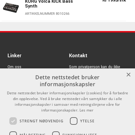
Kr 1995/stk
KORG Volca KICK Bass
Synth
ARTIKKELNUMMER 8010266
Kr 1995/stk
KORG Volca DRUM
Percussion Synth
ARTIKKELNUMMER 8010260
Kr 1895/stk
KORG Volca MIX
Linker
Kontakt
Performance Mixer
ARTIKKELNUMMER 8010268
Om oss
Som privatperson kan du ikke
×
kjøpe på denne nettsiden, alt salg
Dette nettstedet bruker
Varemerker
Kr 899/stk
KORG DJ-GB-1 Case
skjer gjennom våre forhandlere.
informasjonskapsler
for DJ products
Logg inn
info@emnordic.no
ARTIKKELNUMMER 8109948
Dette nettstedet bruker informasjonskapsler (cookies) for å forbedre
din opplevelse. Ved å bruke nettstedet vårt samtykker du i alle
GDPR & Cookies
informasjonskapsler i samsvar med retningslinjene våre for
Kr 2425/stk
KORG Volca MODULAR
Salgsbetingelser
informasjonskapsler.
Les mer
Synth
ARTIKKELNUMMER 8010267
STRENGT NØDVENDIG
YTELSE
Pro Audio
KORG Volca BEATS
Kr 1995/stk