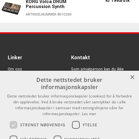
Kr 1995/stk
KORG Volca DRUM
Percussion Synth
RESONATOR (PITCH/BEND/TIME) for å kontrollere
tonehøydefølelsen som genererer
ARTIKKELNUMMER 8010260
Kr 1895/stk
KORG Volca MIX
Performance Mixer
ARTIKKELNUMMER 8010268
Kr 899/stk
KORG DJ-GB-1 Case
Linker
Kontakt
for DJ products
ARTIKKELNUMMER 8109948
Om oss
Som privatperson kan du ikke
×
kjøpe på denne nettsiden, alt salg
Dette nettstedet bruker
Varemerker
Kr 1995/stk
KORG Volca BASS
skjer gjennom våre forhandlere.
informasjonskapsler
Analog Bass synth
Logg inn
info@emnordic.no
ARTIKKELNUMMER 8010262
Dette nettstedet bruker informasjonskapsler (cookies) for å forbedre
din opplevelse. Ved å bruke nettstedet vårt samtykker du i alle
GDPR & Cookies
informasjonskapsler i samsvar med retningslinjene våre for
Kr 2425/stk
KORG Volca MODULAR
Salgsbetingelser
informasjonskapsler.
Les mer
Synth
ARTIKKELNUMMER 8010267
STRENGT NØDVENDIG
YTELSE
Pro Audio
KORG Volca BEATS
Kr 1995/stk