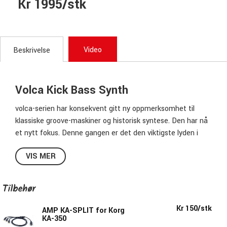
Kr 1995/stk
Video
Beskrivelse
Volca Kick Bass Synth
volca-serien har konsekvent gitt ny oppmerksomhet til
klassiske groove-maskiner og historisk syntese. Den har nå
et nytt fokus. Denne gangen er det den viktigste lyden i
danse musikk: kicken.
VIS MER
volca kick er en analog kick-generator som er laget for
lyddesign. En analog krets basert på den kraftige resonante
Tilbehør
lyden av den originale MS-20-filteret, lar deg skape et bredt
utvalg av kick-lyder som kun er mulig gjennom analog
Kr 150/stk
AMP KA-SPLIT for Korg
kretning, fra solide kick-drum til sprø kick-basser. Den 16-
KA-350