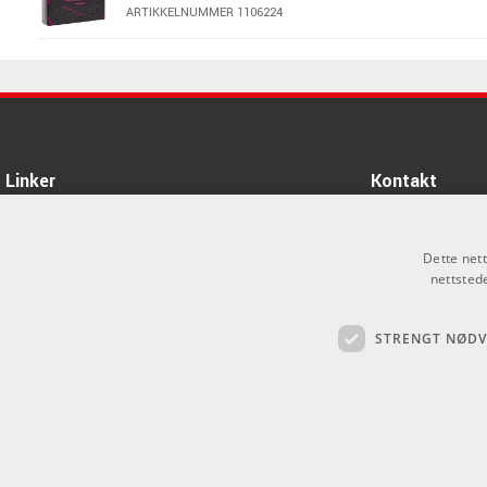
ARTIKKELNUMMER 1106224
EB-6221, Flat Patch Cable 15 cm,
3-pack
ARTIKKELNUMMER 1106221
Ernie Ball EB-6191 Volt Power
Supply
Linker
Kontakt
ARTIKKELNUMMER 1106191
Om oss
Som privatperson 
alt salg skjer gje
PRS Barefoot Button Bird Logo
Dette net
Varemerker
nettsted
info@emnordic.no
ARTIKKELNUMMER 1690910
Logg inn
STRENGT NØD
GDPR & Cookies
Ernie Ball Ball EB-6220
Salgsbetingelser
ARTIKKELNUMMER 1106220
EB-6226, Patch Cable Flat 15 cm
ARTIKKELNUMMER 1106226