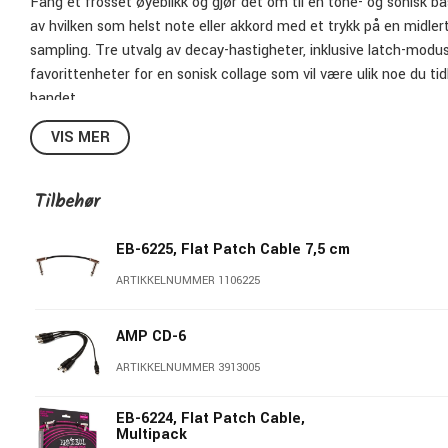
Fang et frosset øyeblikk og gjør det om til en tone- og sonisk b
av hvilken som helst note eller akkord med et trykk på en midlerti
sampling. Tre utvalg av decay-hastigheter, inklusive latch-modus,
favorittenheter for en sonisk collage som vil være ulik noe du tid
bandet.
VIS MER
Tilbehør
EB-6225, Flat Patch Cable 7,5 cm
ARTIKKELNUMMER 1106225
AMP CD-6
ARTIKKELNUMMER 3913005
EB-6224, Flat Patch Cable,
Multipack