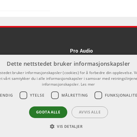
Kr 380/pk
Kr 1795/stk
Pro Audio
kan du ikke kjøpe på denne nettsiden,
Dette nettstedet bruker informasjonskapsler
nnom våre forhandlere.
Kr 155/stk
tstedet bruker informasjonskapsler (cookies) for å forbedre din opplevelse. V
et vårt samtykker du i alle informasjonskapsler i samsvar med retningslinjene
informasjonskapsler.
Les mer
VENDIG
YTELSE
MÅLRETTING
FUNKSJONALIT
Kr 360/pk
GODTA ALLE
AVVIS ALLE
Kr 175/stk
VIS DETALJER