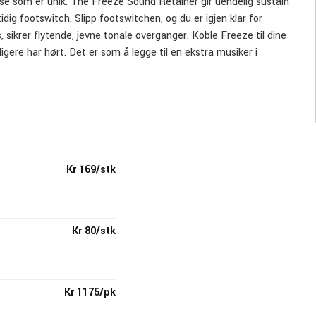
ase som er unik. The Freeze Sound Retainer gir uendelig sustain
dig footswitch. Slipp footswitchen, og du er igjen klar for
 sikrer flytende, jevne tonale overganger. Koble Freeze til dine
ligere har hørt. Det er som å legge til en ekstra musiker i
Kr 169/stk
Kr 80/stk
Kr 1175/pk