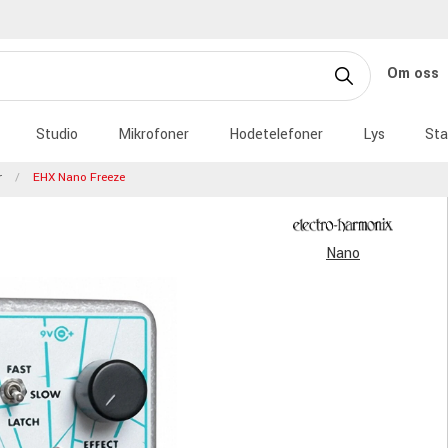
Om oss
Studio
Mikrofoner
Hodetelefoner
Lys
Sta
r
EHX Nano Freeze
Nano