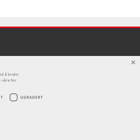
×
ed å bruke
 våre for
ET
UGRADERT