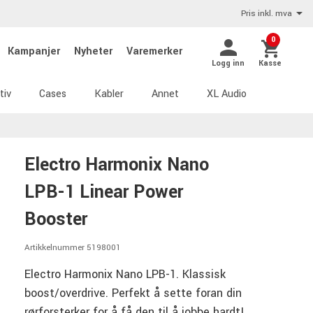
Pris inkl. mva
0
Kampanjer
Nyheter
Varemerker
Logg inn
Kasse
tiv
Cases
Kabler
Annet
XL Audio
Electro Harmonix Nano
LPB-1 Linear Power
Booster
Artikkelnummer 5198001
Electro Harmonix Nano LPB-1. Klassisk
boost/overdrive. Perfekt å sette foran din
rørforsterker for å få den til å jobbe hardt!