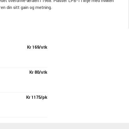
det overdrive-æraen i 1968. Plasser LPB-1 i linje med hvilken
ren din sitt gain og metning.
Kr 169/stk
Kr 80/stk
Kr 1175/pk
Kr 380/pk