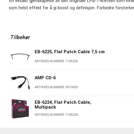
En eksakt gjenskapelse av den originale LPB-1-kretsen som innle
som helst effekt for å gi boost og definisjon. Forbedre forsterke
Tilbehør
EB-6225, Flat Patch Cable 7,5 cm
ARTIKKELNUMMER 1106225
AMP CD-6
ARTIKKELNUMMER 3913005
EB-6224, Flat Patch Cable,
Multipack
ARTIKKELNUMMER 1106224
EB-6221, Flat Patch Cable 15 cm,
3-pack