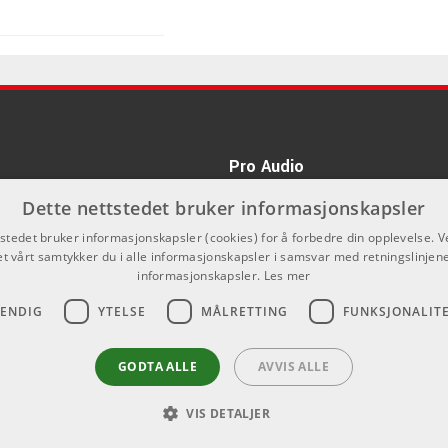
Kr 380/pk
Kr 1795/stk
Pro Audio
kan du ikke kjøpe på denne nettsiden,
Dette nettstedet bruker informasjonskapsler
nnom våre forhandlere.
Kr 155/stk
tstedet bruker informasjonskapsler (cookies) for å forbedre din opplevelse. V
et vårt samtykker du i alle informasjonskapsler i samsvar med retningslinjene
informasjonskapsler.
Les mer
VENDIG
YTELSE
MÅLRETTING
FUNKSJONALIT
Kr 360/pk
GODTA ALLE
AVVIS ALLE
Kr 175/stk
VIS DETALJER