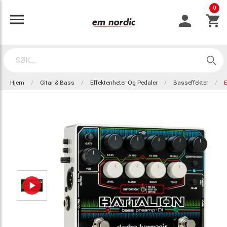
0
Hjem
Gitar & Bass
Effektenheter Og Pedaler
Basseffekter
E