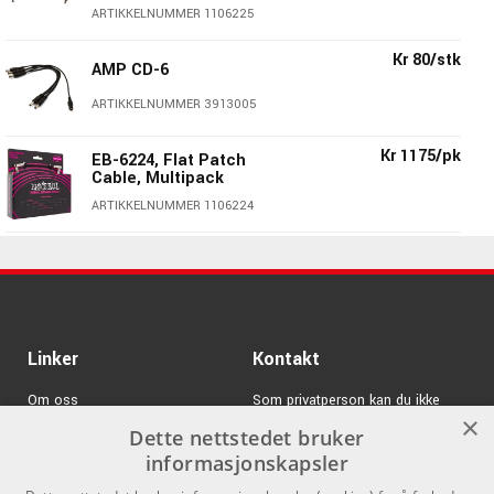
ARTIKKELNUMMER 1106225
Kr 80/stk
AMP CD-6
ARTIKKELNUMMER 3913005
Kr 1175/pk
EB-6224, Flat Patch
Cable, Multipack
Spesifikasjoner:
ARTIKKELNUMMER 1106224
Fire-bånds EQ skreddersydd spesielt for bassgitar.
Kr 380/pk
EB-6221, Flat Patch
Inkluderer kontroller for Bass (under 200Hz), Lo Mid
Cable 15 cm, 3-pack
(forsterkning/beskjæring ved 280Hz), Mid
ARTIKKELNUMMER 1106221
(forsterkning/beskjæring ved 750Hz) og Treble
(forsterkning/beskjæring over 2kHz).
Kr 1795/stk
Ernie Ball EB-6191 Volt
Linker
Kontakt
Power Supply
The Battalion’s distorsjonsseksjon leverer et fantastisk
utvalg av forvrengte basslyder.
ARTIKKELNUMMER 1106191
Om oss
Som privatperson kan du ikke
×
kjøpe på denne nettsiden, alt salg
Distorsjonsseksjonen har Level, Blend, Drive og Tone
Dette nettstedet bruker
Varemerker
Kr 155/stk
PRS Barefoot Button
skjer gjennom våre forhandlere.
kontroller, samt en dedikert fotbryter.
informasjonskapsler
Bird Logo
Tre signalveivals gir unike tonale variasjoner. Pre EQ,
Logg inn
info@emnordic.no
ARTIKKELNUMMER 1690910