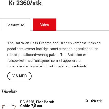
Kr 2360/stk
Video
Beskrivelse
The Battalion Bass Preamp and DI er en kompakt, fleksibel
pedal som leverer kraftige toneformende egenskaper i en
robust pedalboard-vennlig pakke. The Battalion er
fullspekket med funksjoner som vil appellere til
tonebevisste bassister, og inkluderer en fire-bånds
equalizer, fullt utstyrt MOSFET-distorsjon med tre
VIS MER
signalveivals, en kompressor, en støygrense og omfattende
I/O.
Tilbehør
Kr 169/stk
EB-6225, Flat Patch
Cable 7,5 cm