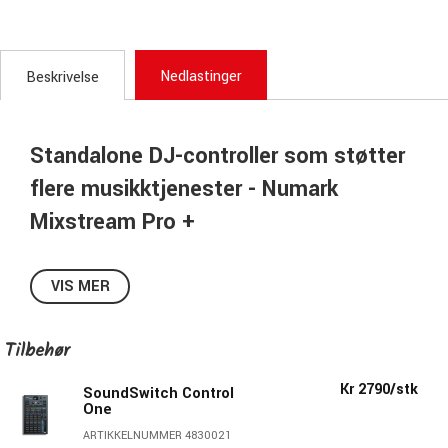
Nedlastinger
Beskrivelse
Standalone DJ-controller som støtter
flere musikktjenester - Numark
Mixstream Pro +
Med Mixstream Pro + kan du spille sanger direkte fra
Amazon Music Unlimited, Tidal, Beatport, Beatsource,
VIS MER
SoundCloud Go+, Dropbox og Serato DJ.
Alle de utrolige funksjonene til den originale Mixstream Pro
Tilbehør
er også inkludert, noe som gjør dette til den mest allsidige
og verdifulle frittstående DJ-kontrolleren på markedet.
Kr 2790/stk
SoundSwitch Control
One
Millioner av sanger klare til å spilles
ARTIKKELNUMMER 4830021