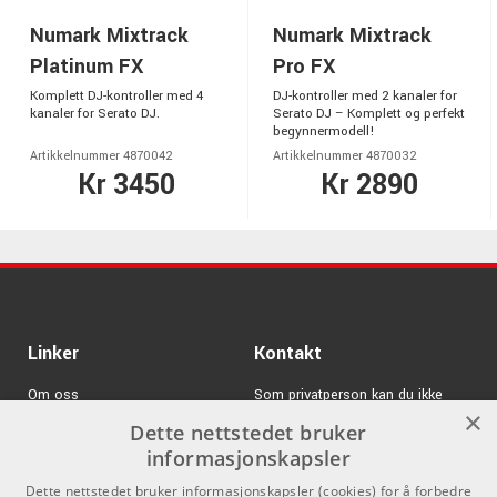
Numark Mixtrack
Numark Mixtrack
Platinum FX
Pro FX
Komplett DJ-kontroller med 4
DJ-kontroller med 2 kanaler for
kanaler for Serato DJ.
Serato DJ – Komplett og perfekt
begynnermodell!
Artikkelnummer 4870042
Artikkelnummer 4870032
Kr 3450
Kr 2890
Linker
Kontakt
Om oss
Som privatperson kan du ikke
×
kjøpe på denne nettsiden, alt salg
Dette nettstedet bruker
Varemerker
skjer gjennom våre forhandlere.
informasjonskapsler
Logg inn
info@emnordic.no
Dette nettstedet bruker informasjonskapsler (cookies) for å forbedre