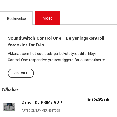
Video
Beskrivelse
SoundSwitch Control One - Belysningskontroll
forenklet for DJs
Akkurat som hot cue-pads på DJ-utstyret ditt, tilbyr
Control One responsive ytelsestriggere for automatiserte
lysoppsett, fargeoverstyringer, posisjonsoverstyringer,
strobe og andre tilpassbare lys-effekter. Kompatibilitet
VIS MER
med profesjonelle DJ-plattformer som Engine DJ, Serato
DJ og Virtual DJ gjør det enkelt å integrere Control One i
Tilbehør
eksisterende DJ-oppsett.
Kr 12495/stk
Denon DJ PRIME GO +
Taktil, responsiv og tilpassbar
Control One gir taktil kontroll over alle SoundSwitch-
ARTIKKELNUMMER 4847309
ytelsesfunksjoner. Utstyr deg for å utløse farge- og