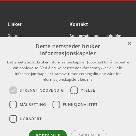
Linker
Kontakt
Om oss
Som privatperson kan du ikke
×
kjøpe på denne nettsiden, alt salg
Dette nettstedet bruker
Varemerker
skjer gjennom våre forhandlere.
informasjonskapsler
Logg inn
info@emnordic.no
Dette nettstedet bruker informasjonskapsler (cookies) for å forbedre
din opplevelse. Ved å bruke nettstedet vårt samtykker du i alle
GDPR & Cookies
informasjonskapsler i samsvar med retningslinjene våre for
Salgsbetingelser
informasjonskapsler.
Les mer
STRENGT NØDVENDIG
YTELSE
Pro Audio
MÅLRETTING
FUNKSJONALITET
UGRADERT
GODTA ALLE
AVVIS ALLE