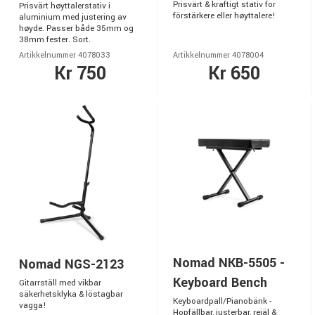
Prisvärt & kraftigt stativ for
Prisvärt høyttalerstativ i
förstärkere eller høyttalere!
aluminium med justering av
høyde. Passer både 35mm og
38mm fester. Sort.
Artikkelnummer 4078033
Artikkelnummer 4078004
Kr 750
Kr 650
Nomad NKB-5505 -
Nomad NGS-2123
Keyboard Bench
Gitarrställ med vikbar
säkerhetsklyka & löstagbar
Keyboardpall/Pianobänk -
vagga!
Hopfällbar, justerbar, rejäl &