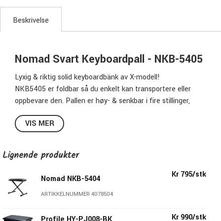
Beskrivelse
Nomad Svart Keyboardpall - NKB-5405
Lyxig & riktig solid keyboardbänk av X-modell!
NKB5405 er foldbar så du enkelt kan transportere eller
oppbevare den. Pallen er høy- & senkbar i fire stillinger,
lakkert i svart finish & med gummiføtter. Sitsen er solid i
VIS MER
størrelse & har en ekstra behagelig, 5cm tykk polstring & er
kledd i kunstlær.
En luksuriøs, stabil & prisgunstig keyboard/pianopall som
Lignende produkter
gjør jobben med bravur!
Kr 795/stk
Nomad NKB-5404
Nomad NKB-5405 spesifikasjoner:
ARTIKKELNUMMER 4078504
Farge:
Svart
Materiale:
Metall & Kunstlær
Kr 990/stk
Profile HY-PJ008-BK