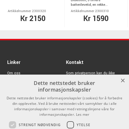
Bluetooth, 5 timers
batterilevetid, en rekke...
Artikkelnummer 2300320
Artikkelnummer 2300310
Kr 2150
Kr 1590
Linker
Kontakt
Om oss
Som privatperson kan du ikke
×
kjøpe på denne nettsiden, alt salg
Dette nettstedet bruker
Varemerker
skjer gjennom våre forhandlere.
informasjonskapsler
Logg inn
info@emnordic.no
Dette nettstedet bruker informasjonskapsler (cookies) for å forbedre
din opplevelse. Ved å bruke nettstedet vårt samtykker du i alle
GDPR & Cookies
informasjonskapsler i samsvar med retningslinjene våre for
Salgsbetingelser
informasjonskapsler.
Les mer
STRENGT NØDVENDIG
YTELSE