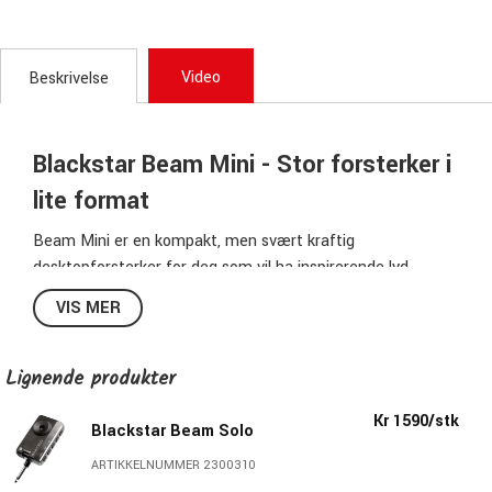
Video
Beskrivelse
Blackstar Beam Mini - Stor forsterker i
lite format
Beam Mini er en kompakt, men svært kraftig
desktopforsterker for deg som vil ha inspirerende lyd
hjemme, i øvingslokalet eller på farten. Den leverer en
VIS MER
responsiv, naturlig og punchy lyd for elektrisk gitar, bass og
akustisk gitar. Her møtes Blackstars lange erfaring med
forsterkerdesign og moderne AI‑drevet digital modellering i
Lignende produkter
et lett og portabelt format som er enkelt å ta i bruk.
Kr 1590/stk
Blackstar Beam Solo
Produktbeskrivelse
ARTIKKELNUMMER 2300310
Beam Mini er den første i sitt slag med full støtte for