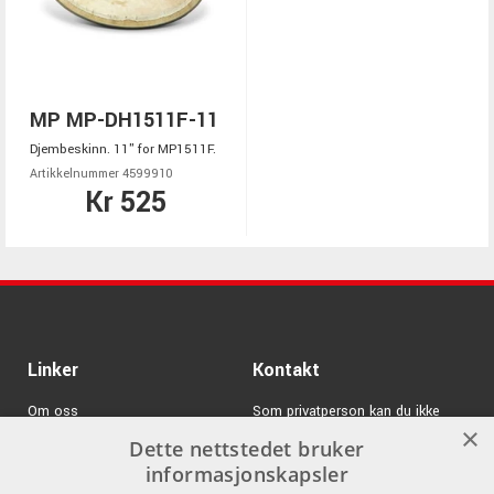
MP MP-DH1511F-11
Djembeskinn. 11" for MP1511F.
Artikkelnummer 4599910
Kr 525
Linker
Kontakt
Om oss
Som privatperson kan du ikke
×
kjøpe på denne nettsiden, alt salg
Dette nettstedet bruker
Varemerker
skjer gjennom våre forhandlere.
informasjonskapsler
Logg inn