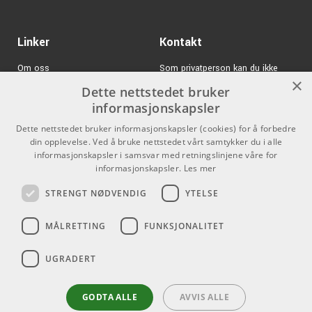
Linker
Kontakt
Om oss
Som privatperson kan du ikke
×
kjøpe på denne nettsiden, alt salg
Dette nettstedet bruker
Varemerker
skjer gjennom våre forhandlere.
informasjonskapsler
Logg inn
info@emnordic.no
Dette nettstedet bruker informasjonskapsler (cookies) for å forbedre
din opplevelse. Ved å bruke nettstedet vårt samtykker du i alle
GDPR & Cookies
informasjonskapsler i samsvar med retningslinjene våre for
informasjonskapsler.
Les mer
Salgsbetingelser
STRENGT NØDVENDIG
YTELSE
Pro Audio
MÅLRETTING
FUNKSJONALITET
UGRADERT
GODTA ALLE
AVVIS ALLE