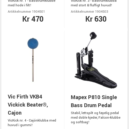
VicKick nr. 1 - Basstrumklubbe
VicKick nr. 3 - Bastrumklubba
med hode i filt!
med stort & fluffigt huvud!
Artikkelnummer 1904501
Artikkelnummer 1904503
Kr 470
Kr 630
Vic Firth VKB4
Mapex P810 Single
Vickick Beater®,
Bass Drum Pedal
Cajon
Stabil, lettspilt og føyelig pedal
med doble kjeder, Falcon-klubbe
VicKick nr. 4 - Cajónklubba med
og softbag!
huvud i gummi!