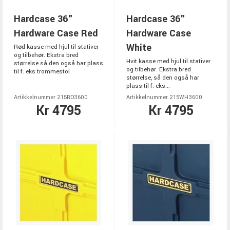
Hardcase 36"
Hardcase 36"
Hardware Case Red
Hardware Case
White
Rød kasse med hjul til stativer
og tilbehør. Ekstra bred
Hvit kasse med hjul til stativer
størrelse så den også har plass
og tilbehør. Ekstra bred
til f. eks trommestol
størrelse, så den også har
plass til f. eks...
Artikkelnummer 215RD3600
Artikkelnummer 215WH3600
Kr 4795
Kr 4795