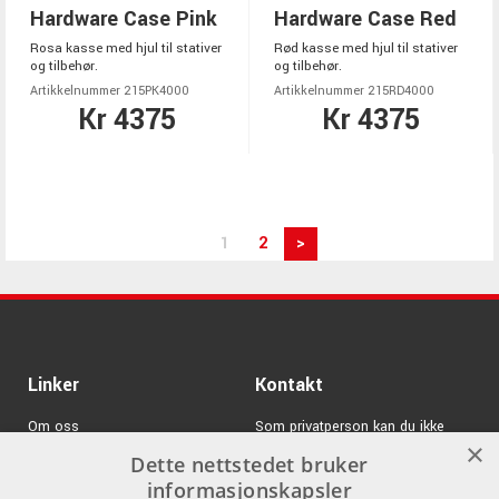
Hardware Case Pink
Hardware Case Red
Rosa kasse med hjul til stativer
Rød kasse med hjul til stativer
og tilbehør.
og tilbehør.
Artikkelnummer 215PK4000
Artikkelnummer 215RD4000
Kr 4375
Kr 4375
1
2
>
Linker
Kontakt
Om oss
Som privatperson kan du ikke
×
kjøpe på denne nettsiden, alt salg
Dette nettstedet bruker
Varemerker
skjer gjennom våre forhandlere.
informasjonskapsler