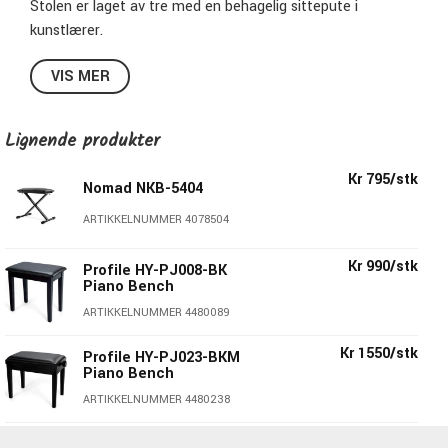
Stolen er laget av tre med en behagelig sittepute i
kunstlærer.
For at du skal finne den perfekte sittehöyden er stolen
VIS MER
justerbar i høyde. Du vrir bare på hjulet på siden for enkel
og trinnløs justering.
Kvaliteten er like flott som prisen og utseendet!
Lignende produkter
Spesifikasjoner HY-PJ023-BK:
Kr 795/stk
Nomad NKB-5404
Farge:
Blank Svart
ARTIKKELNUMMER 4078504
Høyde:
48-56 cm
Bredde:
64cm
Kr 990/stk
Profile HY-PJ008-BK
Dybde:
34cm
Piano Bench
Materiale:
Tre
ARTIKKELNUMMER 4480089
Sitteflate:
Kunstlærer
Justerbar høyde
Kr 1550/stk
Profile HY-PJ023-BKM
Eksklusivt utseende
Piano Bench
Pris per stykk
ARTIKKELNUMMER 4480238
Kr 1595/stk
Hercules KB200