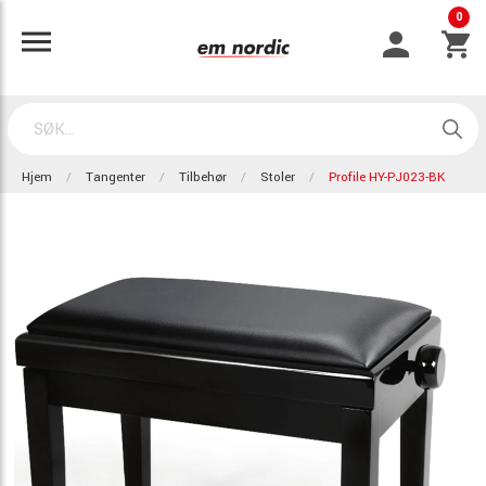
0
Hjem
Tangenter
Tilbehør
Stoler
Profile HY-PJ023-BK