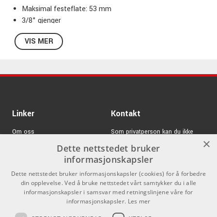
Maksimal festeflate: 53 mm
3/8" gjenger
VIS MER
Linker
Kontakt
Om oss
Som privatperson kan du ikke
×
kjøpe på denne nettsiden, alt salg
Dette nettstedet bruker
Varemerker
skjer gjennom våre forhandlere.
informasjonskapsler
Logg inn
info@emnordic.no
Dette nettstedet bruker informasjonskapsler (cookies) for å forbedre
din opplevelse. Ved å bruke nettstedet vårt samtykker du i alle
GDPR & Cookies
informasjonskapsler i samsvar med retningslinjene våre for
Salgsbetingelser
informasjonskapsler.
Les mer