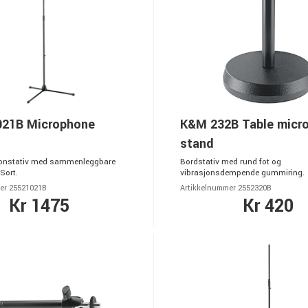
21B Microphone
K&M 232B Table micr
stand
ofonstativ med sammenleggbare
Bordstativ med rund fot og
Sort.
vibrasjonsdempende gummiring.
er 25521021B
Artikkelnummer 2552320B
Kr 1475
Kr 420