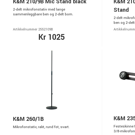
K&M 210/9B Mic Stand black
K&M 210
Stand
2-delt mikrofonstativ med lange
sammenleggbare ben og 2-delt bom.
2-delt mikr
ben og 2-delt
Artikkelnummer 2552109B
Artikkelnumm
Kr 1025
K&M 235
K&M 260/1B
Festeskinne f
Mikrofonstativ, rakt, rund fot, svart.
3/8-mikrofons