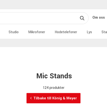
Om oss
Studio
Mikrofoner
Hodetelefoner
Lys
Sta
Mic Stands
124 produkter
Tilbake till König & Meyer