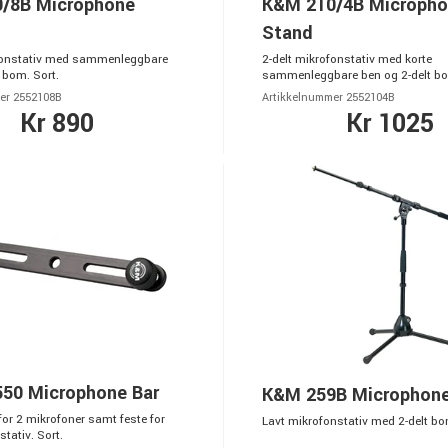
/8B Microphone
K&M 210/4B Microph
Stand
ofonstativ med sammenleggbare
2-delt mikrofonstativ med korte
 bom. Sort.
sammenleggbare ben og 2-delt bo
er 2552108B
Artikkelnummer 2552104B
Kr 890
Kr 1025
50 Microphone Bar
K&M 259B Microphon
or 2 mikrofoner samt feste for
Lavt mikrofonstativ med 2-delt bo
tativ. Sort.