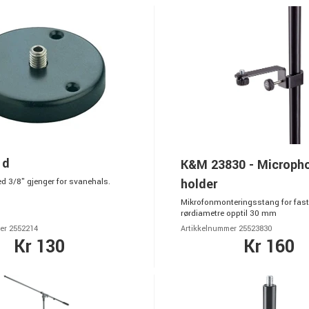
1d
K&M 23830 - Microph
holder
d 3/8" gjenger for svanehals.
Mikrofonmonteringsstang for fast
rørdiametre opptil 30 mm
er 2552214
Artikkelnummer 25523830
Kr 130
Kr 160