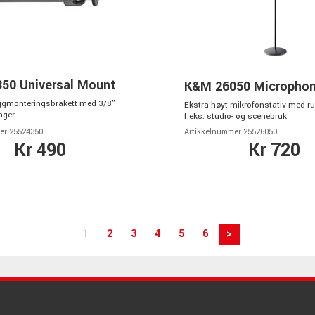
50 Universal Mount
K&M 26050 Microphon
ggmonteringsbrakett med 3/8"
Ekstra høyt mikrofonstativ med ru
nger.
f.eks. studio- og scenebruk
er 25524350
Artikkelnummer 25526050
Kr 490
Kr 720
1
2
3
4
5
6
>