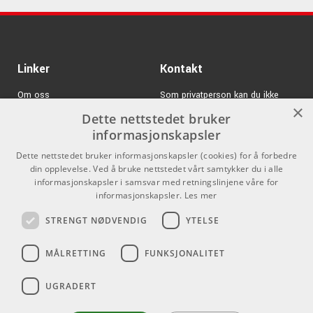
Kr 1050/stk
K&M 21316
ARTIKKELNUMMER 25521316
Linker
Kontakt
Om oss
Som privatperson kan du ikke
×
kjøpe på denne nettsiden, alt salg
Dette nettstedet bruker
Varemerker
skjer gjennom våre forhandlere.
informasjonskapsler
Logg inn
info@emnordic.no
Dette nettstedet bruker informasjonskapsler (cookies) for å forbedre
din opplevelse. Ved å bruke nettstedet vårt samtykker du i alle
GDPR & Cookies
informasjonskapsler i samsvar med retningslinjene våre for
Salgsbetingelser
informasjonskapsler.
Les mer
STRENGT NØDVENDIG
YTELSE
Pro Audio
MÅLRETTING
FUNKSJONALITET
UGRADERT