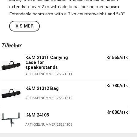
extends to over 2 m with additional locking mechanism.
Extendable boom arm with a 3 kg counterweight and 5/8"
connecting thread. Additional mini boom arm with 5/8"-
VIS MER
and 3/8"- connecting thread, fully adjustable regardless of
the position of the main boom arm, e.g. to use with studio
microphones.
Tilbehør
Base diameter: 660mm
K&M 21311 Carrying
Kr 555/stk
case for
Boom arm clamping: T-bar locking screw
speakerstands
Boom arm length: 1,070 to 1,870mm
ARTIKKELNUMMER 25521311
Height: 1,340 to 2,210mm
Kr 780/stk
Height adjustment: Clamping element with locking
K&M 21312 Bag
screw
ARTIKKELNUMMER 25521312
Leg construction: Cast-iron base
Rod combination: 2-piece folding design
Kr 880/stk
K&M 24105
Threaded connector: 5/8"
Color: Black
ARTIKKELNUMMER 25524105
Weight: 17.42 kg