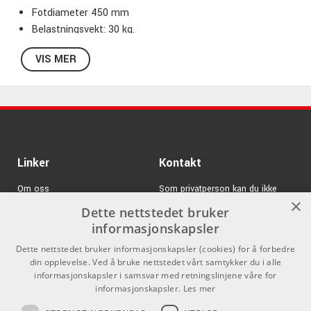
Fotdiameter 450 mm
Belastningsvekt: 30 kg.
Høyde: 1100-1810 mm
VIS MER
Vekt: 10,44 kg
Sort.
Linker
Kontakt
Om oss
Som privatperson kan du ikke
×
kjøpe på denne nettsiden, alt salg
Dette nettstedet bruker
Varemerker
skjer gjennom våre forhandlere.
informasjonskapsler
Logg inn
info@emnordic.no
Dette nettstedet bruker informasjonskapsler (cookies) for å forbedre
din opplevelse. Ved å bruke nettstedet vårt samtykker du i alle
GDPR & Cookies
informasjonskapsler i samsvar med retningslinjene våre for
Salgsbetingelser
informasjonskapsler.
Les mer