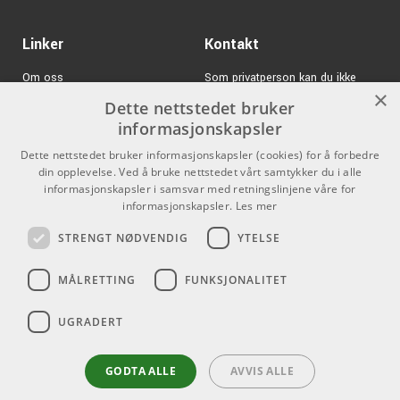
Linker
Kontakt
Om oss
Som privatperson kan du ikke
×
kjøpe på denne nettsiden, alt salg
Dette nettstedet bruker
Varemerker
skjer gjennom våre forhandlere.
informasjonskapsler
Logg inn
info@emnordic.no
Dette nettstedet bruker informasjonskapsler (cookies) for å forbedre
din opplevelse. Ved å bruke nettstedet vårt samtykker du i alle
GDPR & Cookies
informasjonskapsler i samsvar med retningslinjene våre for
Salgsbetingelser
informasjonskapsler.
Les mer
STRENGT NØDVENDIG
YTELSE
Pro Audio
MÅLRETTING
FUNKSJONALITET
UGRADERT
GODTA ALLE
AVVIS ALLE