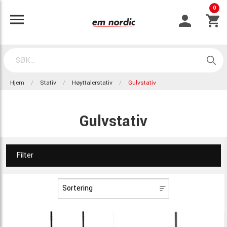
0
Hjem
Stativ
Høyttalerstativ
Gulvstativ
Gulvstativ
Filter