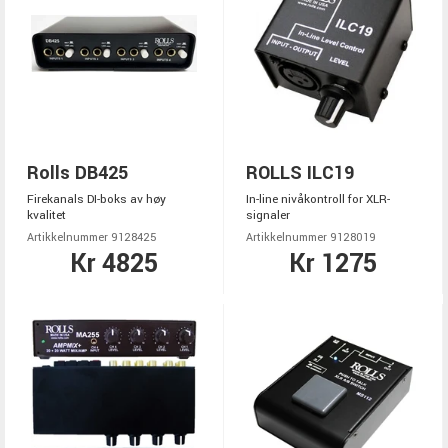
Rolls DB425
ROLLS ILC19
Firekanals DI-boks av høy
In-line nivåkontroll for XLR-
kvalitet
signaler
Artikkelnummer 9128425
Artikkelnummer 9128019
Kr 4825
Kr 1275