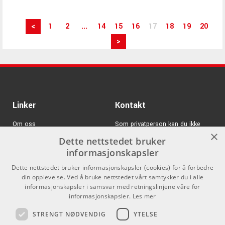
<
1
2
...
14
15
16
17
18
19
20
>
Linker
Kontakt
Om oss
Som privatperson kan du ikke
×
kjøpe på denne nettsiden, alt salg
Dette nettstedet bruker
Varemerker
skjer gjennom våre forhandlere.
informasjonskapsler
Logg inn
info@emnordic.no
Dette nettstedet bruker informasjonskapsler (cookies) for å forbedre
din opplevelse. Ved å bruke nettstedet vårt samtykker du i alle
GDPR & Cookies
informasjonskapsler i samsvar med retningslinjene våre for
Salgsbetingelser
informasjonskapsler.
Les mer
STRENGT NØDVENDIG
YTELSE