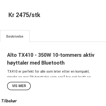
Kr 2475/stk
Beskrivelse
Alto TX410 - 350W
10-tommers aktiv
høyttaler med Bluetooth
TX410 er perfekt for alle som leter etter en kompakt,
rimelig og grei PA-høyttaler som også har nok kraft og
kraft til å fylle rommet med robust lyd.
TX410 er et sonisk
VIS MER
beist pakket inn i en elegant pakke som er ideell for å gi lyd
i en overfylt restaurant, bar, større treningsrom eller
mellomstore forestillingslokaler.
Denne høyttaleren kan
Tilbehør
levere lyd som enkelt kan skjære gjennom folkemengde og