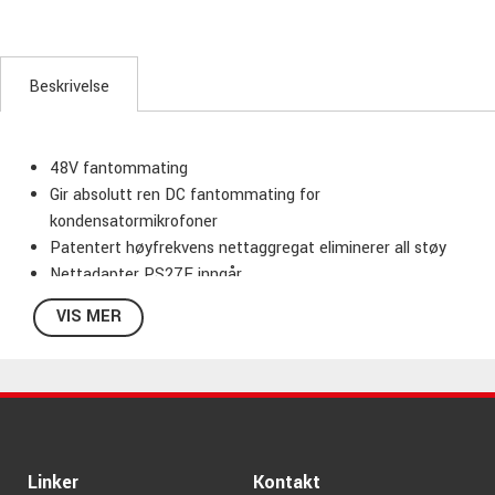
Beskrivelse
48V fantommating
Gir absolutt ren DC fantommating for
kondensatormikrofoner
Patentert høyfrekvens nettaggregat eliminerer all støy
Nettadapter PS27E inngår
2 kanaler
VIS MER
Batteridrift
Linker
Kontakt