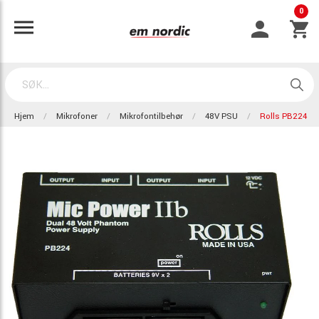
0
Hjem
Mikrofoner
Mikrofontilbehør
48V PSU
Rolls PB224