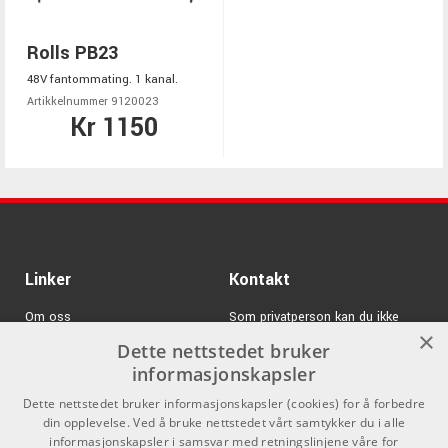
Rolls PB23
48V fantommating. 1 kanal.
Artikkelnummer 9120023
Kr 1150
Linker
Kontakt
Om oss
Som privatperson kan du ikke
×
kjøpe på denne nettsiden, alt salg
Dette nettstedet bruker
Varemerker
skjer gjennom våre forhandlere.
informasjonskapsler
Logg inn
info@emnordic.no
Dette nettstedet bruker informasjonskapsler (cookies) for å forbedre
din opplevelse. Ved å bruke nettstedet vårt samtykker du i alle
GDPR & Cookies
informasjonskapsler i samsvar med retningslinjene våre for