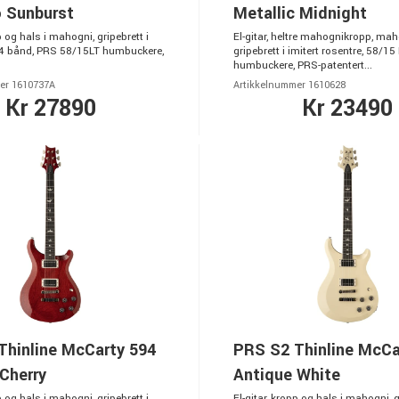
 Sunburst
Metallic Midnight
p og hals i mahogni, gripebrett i
El-gitar, heltre mahognikropp, mah
24 bånd, PRS 58/15LT humbuckere,
gripebrett i imitert rosentre, 58/15
humbuckere, PRS-patentert...
er 1610737A
Artikkelnummer 1610628
Kr 27890
Kr 23490
Thinline McCarty 594
PRS S2 Thinline McCa
Cherry
Antique White
p og hals i mahogni, gripebrett i
El-gitar, kropp og hals i mahogni, g