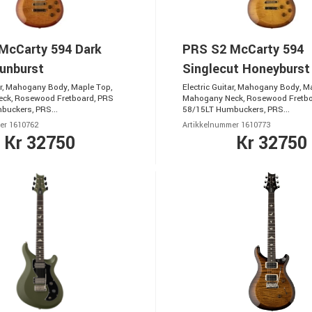
McCarty 594 Dark
PRS S2 McCarty 594
unburst
Singlecut Honeyburst
tar, Mahogany Body, Maple Top,
Electric Guitar, Mahogany Body, M
ck, Rosewood Fretboard, PRS
Mahogany Neck, Rosewood Fretbo
uckers, PRS...
58/15LT Humbuckers, PRS...
er 1610762
Artikkelnummer 1610773
Kr 32750
Kr 32750