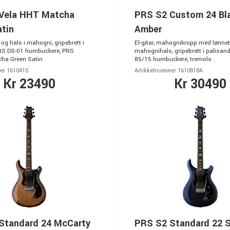
Vela HHT Matcha
PRS S2 Custom 24 Bl
tin
Amber
p og hals i mahogni, gripebrett i
El-gitar, mahognikropp med lønne
RS DS-01 humbuckere, PRS
mahognihals, gripebrett i palisand
cha Green Satin
85/15 humbuckere, tremolo
er 1610415
Artikkelnummer 1610818A
Kr 23490
Kr 30490
Standard 24 McCarty
PRS S2 Standard 22 S