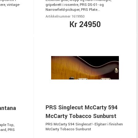
re, vintage-
gripebrett i rosentre, PRS DS-01- og
Narrowfield-pickuper, PRS Plate...
Artikkelnummer 1619950
Kr 24950
PRS Singlecut McCarty 594
antana
McCarty Tobacco Sunburst
PRS McCarty 594 Singlecut!- Elgitarr i finishen
aple Top,
McCarty Tobacco Sunburst
ard, PRS