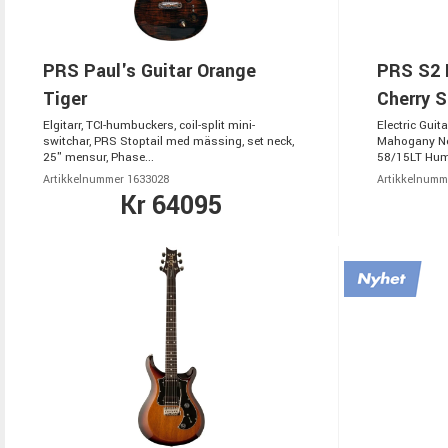
PRS Paul's Guitar Orange
PRS S2 
Tiger
Cherry S
Elgitarr, TCI-humbuckers, coil-split mini-
Electric Gui
switchar, PRS Stoptail med mässing, set neck,
Mahogany Ne
25" mensur, Phase...
58/15LT Humb
Artikkelnummer 1633028
Artikkelnumm
Kr 64095