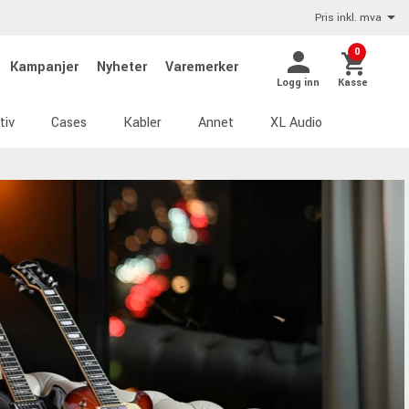
Pris inkl. mva
0
Kampanjer
Nyheter
Varemerker
Logg inn
Kasse
tiv
Cases
Kabler
Annet
XL Audio