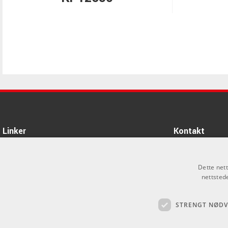
Linker
Kontakt
Om oss
Som privatperson 
alt salg skjer gje
Dette net
Varemerker
nettsted
info@emnordic.no
Logg inn
STRENGT NØD
GDPR & Cookies
Salgsbetingelser