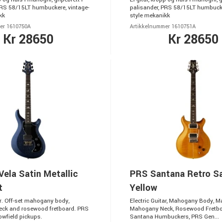
PRS 58/15LT humbuckere, vintage-
palisander, PRS 58/15LT humbucke
kk
style mekanikk
er 1610750A
Artikkelnummer 1610751A
Kr 28650
Kr 28650
ela Satin Metallic
PRS Santana Retro S
t
Yellow
ar. Off-set mahogany body,
Electric Guitar, Mahogany Body, M
ck and rosewood fretboard. PRS
Mahogany Neck, Rosewood Fretbo
owfield pickups.
Santana Humbuckers, PRS Gen...