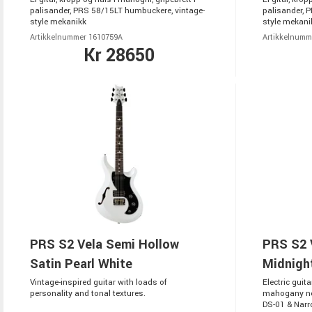
palisander, PRS 58/15LT humbuckere, vintage-
palisander, 
style mekanikk
style mekani
Artikkelnummer 1610759A
Artikkelnumm
Kr 28650
PRS S2 Vela Semi Hollow
PRS S2 V
Satin Pearl White
Midnigh
Vintage-inspired guitar with loads of
Electric guit
personality and tonal textures.
mahogany ne
DS-01 & Narr