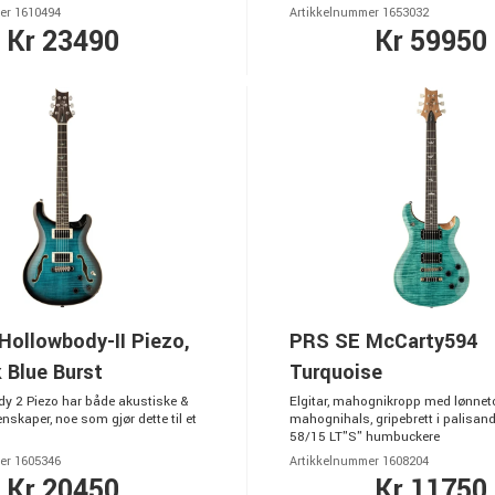
er 1610494
Artikkelnummer 1653032
Kr 23490
Kr 59950
Hollowbody-II Piezo,
PRS SE McCarty594
 Blue Burst
Turquoise
y 2 Piezo har både akustiske &
Elgitar, mahognikropp med lønnet
enskaper, noe som gjør dette til et
mahognihals, gripebrett i palisand
58/15 LT"S" humbuckere
er 1605346
Artikkelnummer 1608204
Kr 20450
Kr 11750