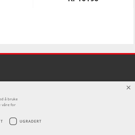
×
ed å bruke
 våre for
ET
UGRADERT