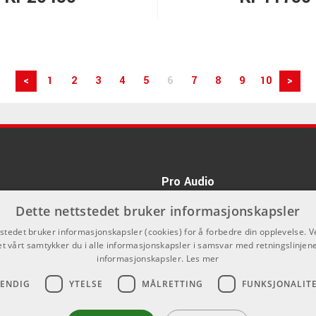
<
1
2
3
4
5
6
7
8
9
10
>
Pro Audio
kan du ikke kjøpe på denne nettsiden,
Dette nettstedet bruker informasjonskapsler
nnom våre forhandlere.
tstedet bruker informasjonskapsler (cookies) for å forbedre din opplevelse. V
et vårt samtykker du i alle informasjonskapsler i samsvar med retningslinjene
informasjonskapsler.
Les mer
VENDIG
YTELSE
MÅLRETTING
FUNKSJONALIT