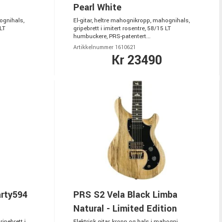
Pearl White
ognihals,
El-gitar, heltre mahognikropp, mahognihals,
 LT
gripebrett i imitert rosentre, 58/15 LT
humbuckere, PRS-patentert...
Artikkelnummer 1610621
Kr 23490
rty594
PRS S2 Vela Black Limba
Natural - Limited Edition
ripebrett i
Elektrisk gitar, kropp og hals i mahogni,