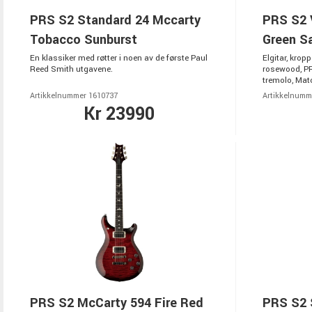
PRS S2 Standard 24 Mccarty
PRS S2 
Tobacco Sunburst
Green Sa
En klassiker med røtter i noen av de første Paul
Elgitar, krop
Reed Smith utgavene.
rosewood, P
tremolo, Mat
Artikkelnummer 1610737
Artikkelnumm
Kr 23990
PRS S2 McCarty 594 Fire Red
PRS S2 