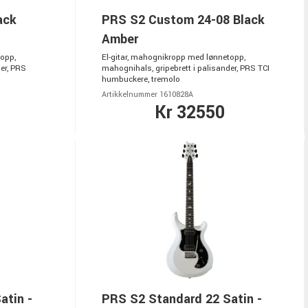
ack
PRS S2 Custom 24-08 Black
Amber
topp,
El-gitar, mahognikropp med lønnetopp,
er, PRS
mahognihals, gripebrett i palisander, PRS TCI
humbuckere, tremolo
Artikkelnummer 1610828A
Kr 32550
atin -
PRS S2 Standard 22 Satin -