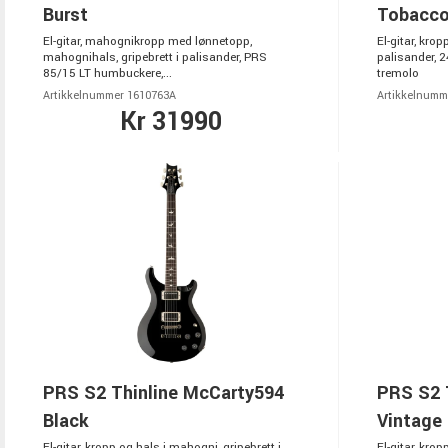
Burst
Tobacco
El-gitar, mahognikropp med lønnetopp,
El-gitar, krop
mahognihals, gripebrett i palisander, PRS
palisander, 
85/15 LT humbuckere,...
tremolo
Artikkelnummer 1610763A
Artikkelnumm
Kr 31990
PRS S2 Thinline McCarty594
PRS S2 
Black
Vintage 
El-gitar, kropp og hals i mahogni, gripebrett i
El-gitar, krop