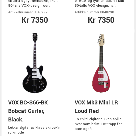
effekter og rytmemaskin, i kult
effekter og rytmemaskin, i kult
80-talls VOX -design, sort
80-talls VOX -design, hvit
Artikkelnummer 8048292
Artikkelnummer 8048290
Kr 7350
Kr 7350
VOX BC-S66-BK
VOX Mk3 Mini LR
Bobcat Guitar,
Loud Red
Black.
En enkel elgitar du kan spille
hvor som helst. Helt topp for
Lekker elgitar av klassisk rock'n
barn også
roll-modell