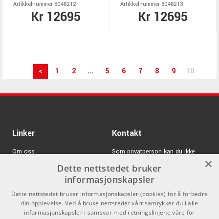
Artikkelnummer 8048212
Artikkelnummer 8048213
Kr 12695
Kr 12695
<
1
2
...
5
6
7
8
9
10
Linker
Kontakt
Om oss
Som privatperson kan du ikke
×
kjøpe på denne nettsiden, alt salg
Dette nettstedet bruker
Varemerker
skjer gjennom våre forhandlere.
informasjonskapsler
Logg inn
info@emnordic.no
Dette nettstedet bruker informasjonskapsler (cookies) for å forbedre
din opplevelse. Ved å bruke nettstedet vårt samtykker du i alle
GDPR & Cookies
informasjonskapsler i samsvar med retningslinjene våre for