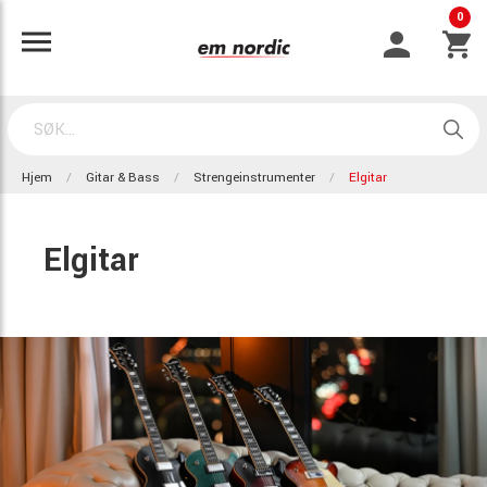
0
Hjem
Gitar & Bass
Strengeinstrumenter
Elgitar
Elgitar