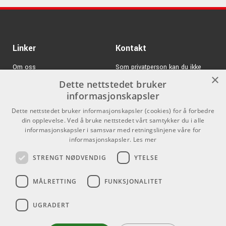
15" radius
Custom Hagstrom stol i forkrommet messing
Hagstrom 22:1 støpt mekanikk
Hagstrom Gehenna soap-bar mikrofoner
Linker
Kontakt
Switchbar aktiv/passiv forforsterker
Kontroller for volum, preamp-gain og blend
Om oss
Som privatperson kan du ikke
3-bånds EQ
×
kjøpe på denne nettsiden, alt salg
Dette nettstedet bruker
Varemerker
skjer gjennom våre forhandlere.
informasjonskapsler
Logg inn
info@emnordic.no
Dette nettstedet bruker informasjonskapsler (cookies) for å forbedre
din opplevelse. Ved å bruke nettstedet vårt samtykker du i alle
GDPR & Cookies
informasjonskapsler i samsvar med retningslinjene våre for
Salgsbetingelser
informasjonskapsler.
Les mer
STRENGT NØDVENDIG
YTELSE
Pro Audio
MÅLRETTING
FUNKSJONALITET
UGRADERT