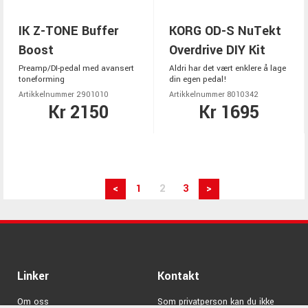
IK Z-TONE Buffer
KORG OD-S NuTekt
Boost
Overdrive DIY Kit
Preamp/DI-pedal med avansert
Aldri har det vært enklere å lage
toneforming
din egen pedal!
Artikkelnummer 2901010
Artikkelnummer 8010342
Kr 2150
Kr 1695
<
1
2
3
>
Linker
Kontakt
Om oss
Som privatperson kan du ikke