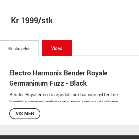
Kr 1999/stk
Video
Beskrivelse
Electro Harmonix Bender Royale
Germaninum Fuzz - Black
Bender Royal er en fuzzpedal som har sine røtter i de
klassiske germaniumkretsene, men som gir ytterligere
muligheter til å forme lyden din.
VIS MER
De klassiske kontrollene er selvfølgelig på plass, Volum,
Fuzz og Bass, som er en passiv tonekontroll som kan gi
deg det gjørmete, fuzzy bassregisteret til en stram bass