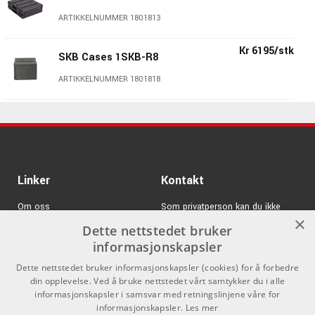
ARTIKKELNUMMER 1801813
Kr 6195/stk
SKB Cases 1SKB-R8
ARTIKKELNUMMER 1801818
Kr 4495/stk
SKB Cases 1SKB-R4
ARTIKKELNUMMER 1801814
Kr 6750/stk
Linker
SKB Cases 1SKB-R10
Kontakt
ARTIKKELNUMMER 1801820
Om oss
Som privatperson kan du ikke
×
kjøpe på denne nettsiden, alt salg
Dette nettstedet bruker
Varemerker
skjer gjennom våre forhandlere.
informasjonskapsler
Logg inn
info@emnordic.no
Dette nettstedet bruker informasjonskapsler (cookies) for å forbedre
din opplevelse. Ved å bruke nettstedet vårt samtykker du i alle
GDPR & Cookies
informasjonskapsler i samsvar med retningslinjene våre for
informasjonskapsler.
Les mer
Salgsbetingelser