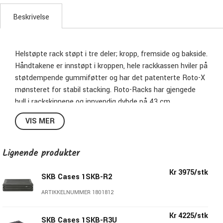
Beskrivelse
Helstøpte rack støpt i tre deler; kropp, fremside og bakside.
Håndtakene er innstøpt i kroppen, hele rackkassen hviler på
støtdempende gummiføtter og har det patenterte Roto-X
mønsteret for stabil stacking. Roto-Racks har gjengede
hull i rackskinnene og innvendig dybde på 43 cm.
VIS MER
6HE
Lignende produkter
Kr 3975/stk
SKB Cases 1SKB-R2
ARTIKKELNUMMER 1801812
Kr 4225/stk
SKB Cases 1SKB-R3U